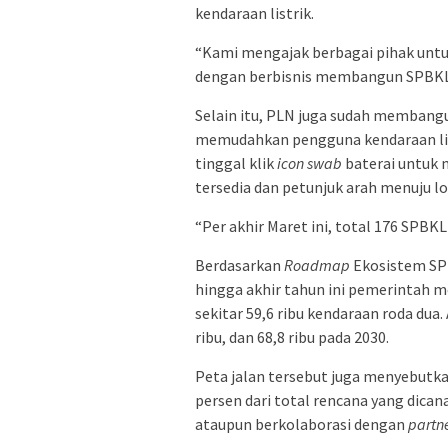
kendaraan listrik.
“Kami mengajak berbagai pihak unt
dengan berbisnis membangun SPBKL
Selain itu, PLN juga sudah membangu
memudahkan pengguna kendaraan listr
tinggal klik
icon swab
baterai untuk 
tersedia dan petunjuk arah menuju l
“Per akhir Maret ini, total 176 SPBK
Berdasarkan
Roadmap
Ekosistem SPB
hingga akhir tahun ini pemerintah 
sekitar 59,6 ribu kendaraan roda dua.
ribu, dan 68,8 ribu pada 2030.
Peta jalan tersebut juga menyebutk
persen dari total rencana yang dica
ataupun berkolaborasi dengan
partn