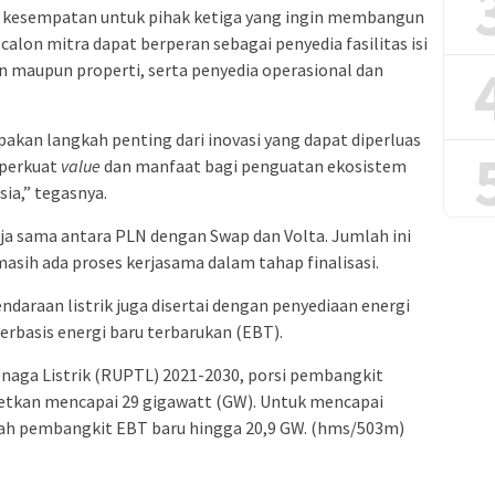
a kesempatan untuk pihak ketiga yang ingin membangun
alon mitra dapat berperan sebagai penyedia fasilitas isi
an maupun properti, serta penyedia operasional dan
pakan langkah penting dari inovasi yang dapat diperluas
perkuat
value
dan manfaat bagi penguatan ekosistem
sia,” tegasnya.
rja sama antara PLN dengan Swap dan Volta. Jumlah ini
sih ada proses kerjasama dalam tahap finalisasi.
araan listrik juga disertai dengan penyediaan energi
rbasis energi baru terbarukan (EBT).
aga Listrik (RUPTL) 2021-2030, porsi pembangkit
rgetkan mencapai 29 gigawatt (GW). Untuk mencapai
ah pembangkit EBT baru hingga 20,9 GW. (hms/503m)