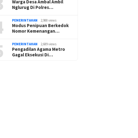
3
Warga Desa Ambal Ambil
Nglurug Di Polres…
4
PEMERINTAHAN
2,988 views
Modus Penipuan Berkedok
Nomor Kemenangan…
5
PEMERINTAHAN
2,689 views
Pengadilan Agama Metro
Gagal Eksekusi Di…