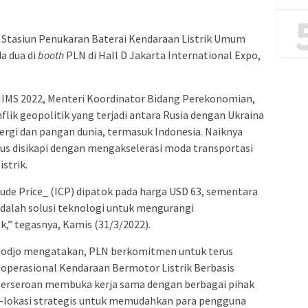
Stasiun Penukaran Baterai Kendaraan Listrik Umum
a dua di
booth
PLN di Hall D Jakarta International Expo,
MS 2022, Menteri Koordinator Bidang Perekonomian,
lik geopolitik yang terjadi antara Rusia dengan Ukraina
rgi dan pangan dunia, termasuk Indonesia. Naiknya
us disikapi dengan mengakselerasi moda transportasi
strik.
ude Price_ (ICP) dipatok pada harga USD 63, sementara
i adalah solusi teknologi untuk mengurangi
,” tegasnya, Kamis (31/3/2022).
sodjo mengatakan, PLN berkomitmen untuk terus
perasional Kendaraan Bermotor Listrik Berbasis
 Perseroan membuka kerja sama dengan berbagai pihak
i-lokasi strategis untuk memudahkan para pengguna