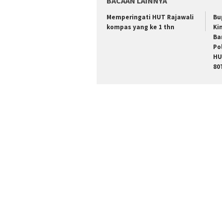
BACAAN LAINNYA
Memperingati HUT Rajawali
Bu
kompas yang ke 1 thn
Ki
Ba
Po
HU
80