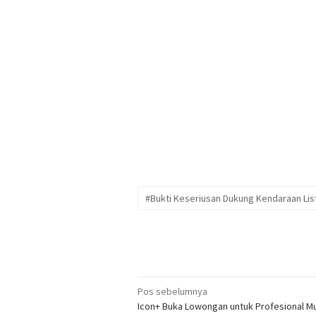
#Bukti Keseriusan Dukung Kendaraan List
Navigasi
Pos sebelumnya
Icon+ Buka Lowongan untuk Profesional M
pos