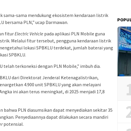
uk sama-sama mendukung ekosistem kendaraan listrik
POPU
U bersama PLN,” ucap Darmawan.
n fitur
Electric Vehicle
pada aplikasi PLN Mobile guna
ik. Melalui fitur tersebut, pengguna kendaraan listrik
mengetahui lokasi SPBKLU terdekat, jumlah baterai yang
okasi SPBKLU.
LU telah terkoneksi dengan PLN Mobile,” imbuh dia.
KLU dari Direktorat Jenderal Ketenagalistrikan,
menargetkan 4.900 unit SPBKLU yang akan melayani
 Angka ini akan terus meningkat, di 2025 menjadi 17,8
an bahwa PLN diasumsikan dapat menyediakan sekitar 35
nangkan. Penyediaannya dapat dilakukan secara mandiri
er
potensial.