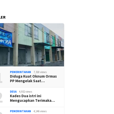
LER
1
PEMERINTAHAN
7,318 views
Diduga Kuat Oknum Ormas
PP Mengelak Saat…
2
DESA
4,932 views
Kades Dua istri ini
Mengucapkan Terimaka…
PEMERINTAHAN
4,146 views