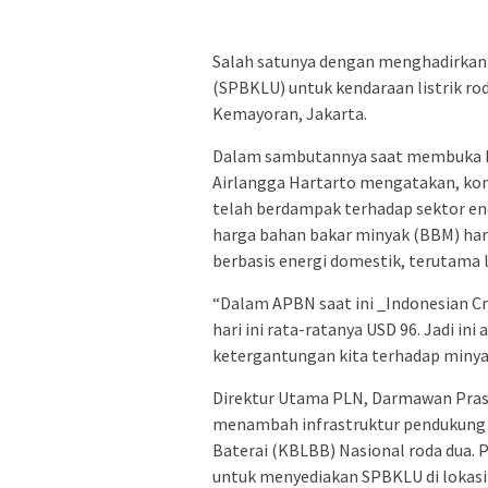
Salah satunya dengan menghadirkan 
(SPBKLU) untuk kendaraan listrik rod
Kemayoran, Jakarta.
Dalam sambutannya saat membuka II
Airlangga Hartarto mengatakan, konf
telah berdampak terhadap sektor ene
harga bahan bakar minyak (BBM) har
berbasis energi domestik, terutama li
“Dalam APBN saat ini _Indonesian Cr
hari ini rata-ratanya USD 96. Jadi in
ketergantungan kita terhadap minyak
Direktur Utama PLN, Darmawan Pra
menambah infrastruktur pendukung o
Baterai (KBLBB) Nasional roda dua.
untuk menyediakan SPBKLU di lokas