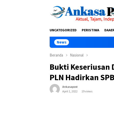
Loncat
tutup
ke
konten
UNCATEGORIZED
PERISTIWA
DAAE
News
Keluarga 
Beranda
Nasional
Bukti Keseriusan 
PLN Hadirkan SPB
Ankasapost
April 1, 2022
19 views