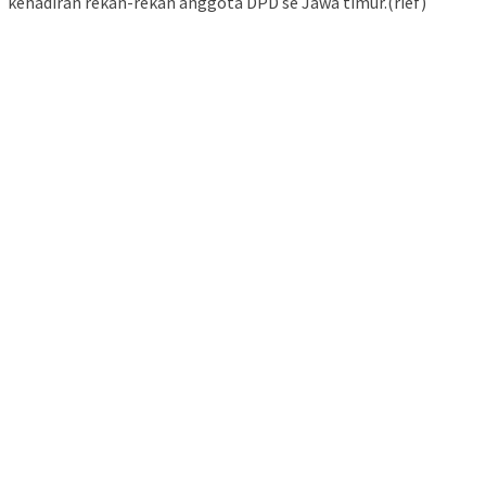
kehadiran rekan-rekan anggota DPD se Jawa timur.(rief)