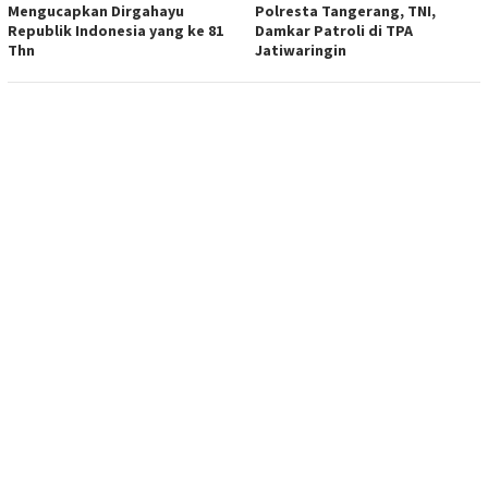
Mengucapkan Dirgahayu
Polresta Tangerang, TNI,
Republik Indonesia yang ke 81
Damkar Patroli di TPA
Thn
Jatiwaringin