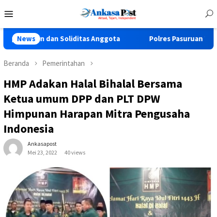
Loncat
Menu
ke
Mobile
konten
dan Soliditas Anggota
News
Polres Pasuruan Tegaskan Penangan
Beranda
Pemerintahan
HMP Adakan Halal Bihalal Bersama
Ketua umum DPP dan PLT DPW
Himpunan Harapan Mitra Pengusaha
Indonesia
Ankasapost
Mei 23, 2022
40 views