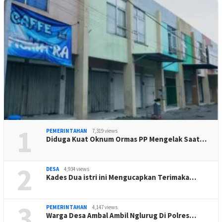
1
PEMERINTAHAN
7,319 views
Diduga Kuat Oknum Ormas PP Mengelak Saat…
2
DESA
4,934 views
Kades Dua istri ini Mengucapkan Terimaka…
3
PEMERINTAHAN
4,147 views
Warga Desa Ambal Ambil Nglurug Di Polres…