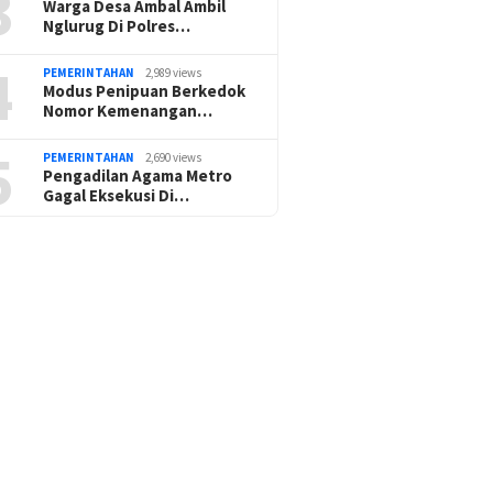
3
Warga Desa Ambal Ambil
Nglurug Di Polres…
4
PEMERINTAHAN
2,989 views
Modus Penipuan Berkedok
Nomor Kemenangan…
5
PEMERINTAHAN
2,690 views
Pengadilan Agama Metro
Gagal Eksekusi Di…