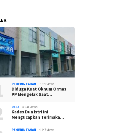
LER
1
PEMERINTAHAN
7,319 views
Diduga Kuat Oknum Ormas
PP Mengelak Saat…
2
DESA
4,934 views
Kades Dua istri ini
Mengucapkan Terimaka…
PEMERINTAHAN
4,147 views