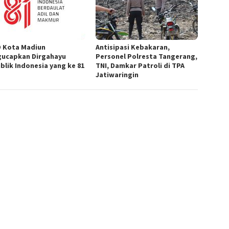
 Kota Madiun
Antisipasi Kebakaran,
ucapkan Dirgahayu
Personel Polresta Tangerang,
blik Indonesia yang ke 81
TNI, Damkar Patroli di TPA
Jatiwaringin