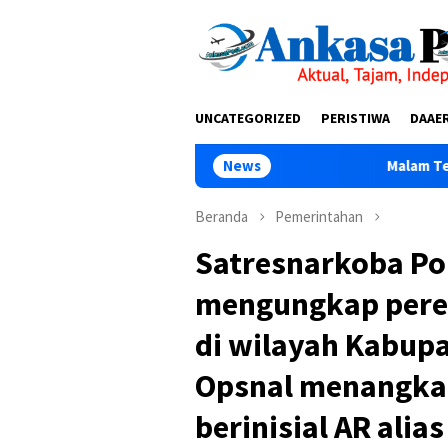
Loncat
tutup
ke
konten
UNCATEGORIZED
PERISTIWA
DAAE
News
Malam Terakhir Diklat Ke-III
Beranda
Pemerintahan
Satresnarkoba Pol
mengungkap pered
di wilayah Kabupat
Opsnal menangkap
berinisial AR ali