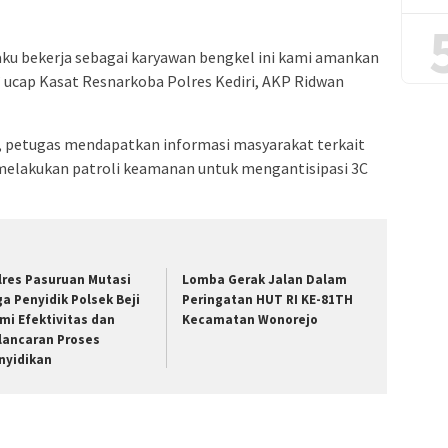
aku bekerja sebagai karyawan bengkel ini kami amankan
” ucap Kasat Resnarkoba Polres Kediri, AKP Ridwan
, petugas mendapatkan informasi masyarakat terkait
 melakukan patroli keamanan untuk mengantisipasi 3C
lres Pasuruan Mutasi
Lomba Gerak Jalan Dalam
ga Penyidik Polsek Beji
Peringatan HUT RI KE-81TH
mi Efektivitas dan
Kecamatan Wonorejo
lancaran Proses
nyidikan