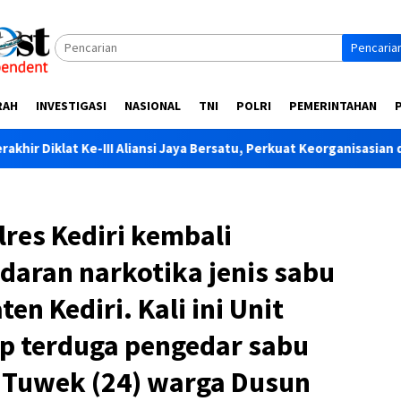
Pencaria
RAH
INVESTIGASI
NASIONAL
TNI
POLRI
PEMERINTAHAN
 Aliansi Jaya Bersatu, Perkuat Keorganisasian dan Soliditas Angg
res Kediri kembali
aran narkotika jenis sabu
en Kediri. Kali ini Unit
 terduga pengedar sabu
as Tuwek (24) warga Dusun