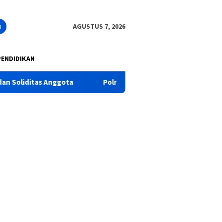
n
AGUSTUS 7, 2026
PENDIDIKAN
ota
Polres Pasuruan Tegaskan Penanganan Kasus Laka La