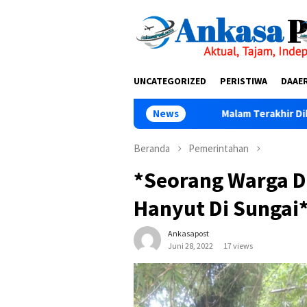
Loncat
tutup
ke
konten
UNCATEGORIZED
PERISTIWA
DAAE
Malam Terakhir Diklat Ke-III Aliansi J
News
Beranda
Pemerintahan
*Seorang Warga D
Hanyut Di Sungai
Ankasapost
Juni 28, 2022
17 views