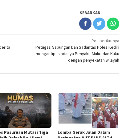
SEBARKAN
Pos berikutnya
derita
Petugas Gabungan Dan Satlantas Poles Kediri
mengantipas adanya Penyakit Mulut dan Kuku
dengan penyekatan wilayah
es Pasuruan Mutasi Tiga
Lomba Gerak Jalan Dalam
idik Polsek Beji Demi
Peringatan HUT RI KE-81TH