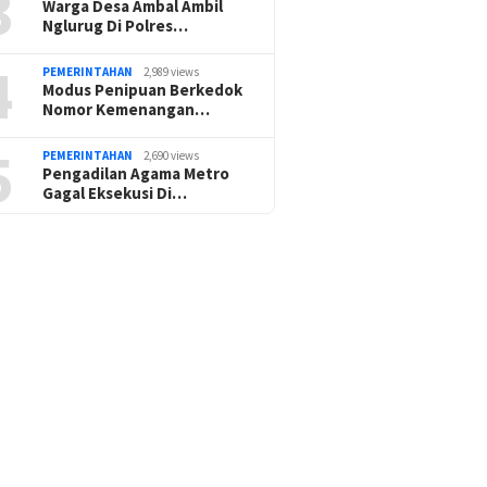
3
Warga Desa Ambal Ambil
Nglurug Di Polres…
4
PEMERINTAHAN
2,989 views
Modus Penipuan Berkedok
Nomor Kemenangan…
5
PEMERINTAHAN
2,690 views
Pengadilan Agama Metro
Gagal Eksekusi Di…