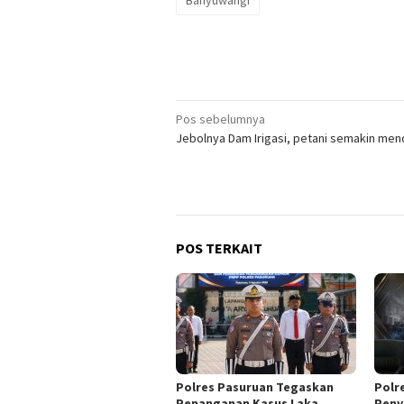
Banyuwangi
Navigasi
Pos sebelumnya
Jebolnya Dam Irigasi, petani semakin men
pos
POS TERKAIT
Polres Pasuruan Tegaskan
Polr
Penanganan Kasus Laka
Peny