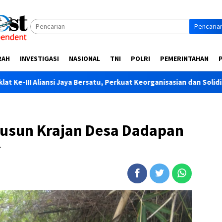
Pencaria
RAH
INVESTIGASI
NASIONAL
TNI
POLRI
PEMERINTAHAN
aya Bersatu, Perkuat Keorganisasian dan Soliditas Anggota
usun Krajan Desa Dadapan
*