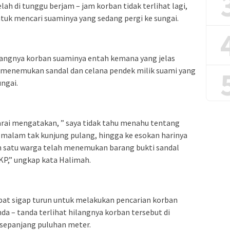
ah di tunggu berjam – jam korban tidak terlihat lagi,
ntuk mencari suaminya yang sedang pergi ke sungai.
ilangnya korban suaminya entah kemana yang jelas
rga menemukan sandal dan celana pendek milik suami yang
ungai.
arai mengatakan, ” saya tidak tahu menahu tentang
 malam tak kunjung pulang, hingga ke esokan harinya
ah satu warga telah menemukan barang bukti sandal
TKP,” ungkap kata Halimah.
pat sigap turun untuk melakukan pencarian korban
da – tanda terlihat hilangnya korban tersebut di
,sepanjang puluhan meter.