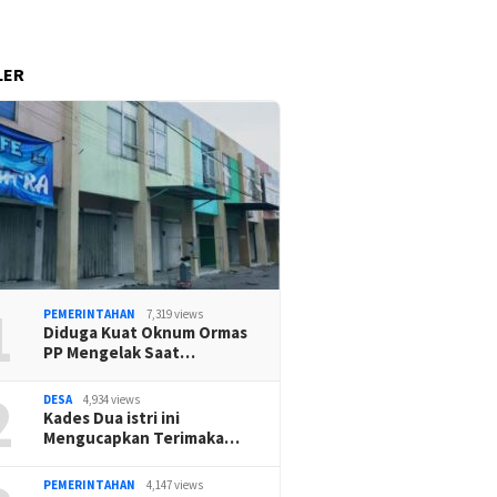
LER
1
PEMERINTAHAN
7,319 views
Diduga Kuat Oknum Ormas
PP Mengelak Saat…
2
DESA
4,934 views
Kades Dua istri ini
Mengucapkan Terimaka…
PEMERINTAHAN
4,147 views