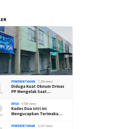
LER
1
PEMERINTAHAN
7,319 views
Diduga Kuat Oknum Ormas
PP Mengelak Saat…
2
DESA
4,934 views
Kades Dua istri ini
Mengucapkan Terimaka…
PEMERINTAHAN
4,147 views