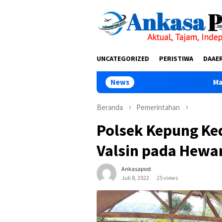
Loncat
tutup
ke
konten
UNCATEGORIZED
PERISTIWA
DAAE
News
Malam Terakhir Diklat
Beranda
Pemerintahan
Polsek Kepung Ke
Valsin pada Hewa
Ankasapost
Juli 8, 2022
25 views