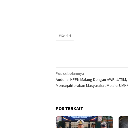
#Kediri
Navigasi
Pos sebelumnya
Audensi KPPN Malang Dengan AWPI JATIM,
pos
Mensejahterakan Masyarakat Melalui UMK
POS TERKAIT