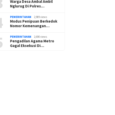
3
Warga Desa Ambal Ambil
Nglurug Di Polres…
4
PEMERINTAHAN
2,989 views
Modus Penipuan Berkedok
Nomor Kemenangan…
5
PEMERINTAHAN
2,690 views
Pengadilan Agama Metro
Gagal Eksekusi Di…