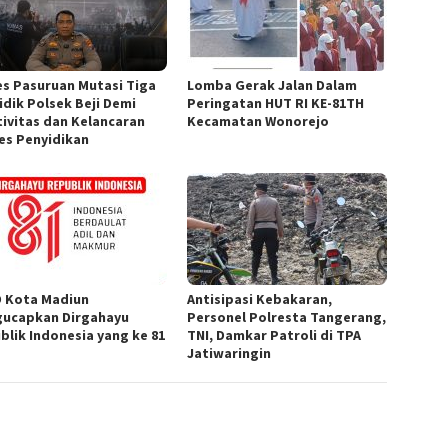
es Pasuruan Mutasi Tiga
Lomba Gerak Jalan Dalam
idik Polsek Beji Demi
Peringatan HUT RI KE-81TH
tivitas dan Kelancaran
Kecamatan Wonorejo
es Penyidikan
 Kota Madiun
Antisipasi Kebakaran,
ucapkan Dirgahayu
Personel Polresta Tangerang,
blik Indonesia yang ke 81
TNI, Damkar Patroli di TPA
Jatiwaringin