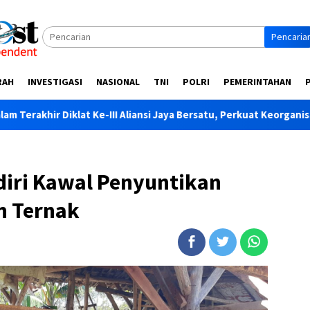
Pencaria
RAH
INVESTIGASI
NASIONAL
TNI
POLRI
PEMERINTAHAN
 Ke-III Aliansi Jaya Bersatu, Perkuat Keorganisasian dan Solidita
diri Kawal Penyuntikan
n Ternak