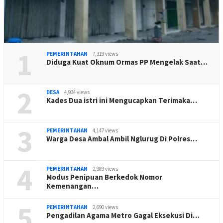
1
PEMERINTAHAN
7,319 views
Diduga Kuat Oknum Ormas PP Mengelak Saat…
2
DESA
4,934 views
Kades Dua istri ini Mengucapkan Terimaka…
3
PEMERINTAHAN
4,147 views
Warga Desa Ambal Ambil Nglurug Di Polres…
4
PEMERINTAHAN
2,989 views
Modus Penipuan Berkedok Nomor
Kemenangan…
5
PEMERINTAHAN
2,690 views
Pengadilan Agama Metro Gagal Eksekusi Di…