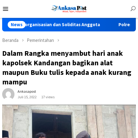
Loncat
Menu
ke
Mobile
konten
anisasian dan Soliditas Anggota
News
Polres Pasuruan Tegaska
Beranda
Pemerintahan
Dalam Rangka menyambut hari anak
kapolsek Kandangan bagikan alat
maupun Buku tulis kepada anak kurang
mampu
Ankasapost
Juli 15, 2022
17 views