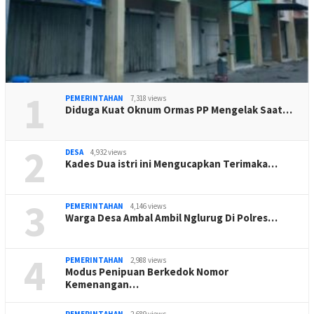
1
PEMERINTAHAN
7,318 views
Diduga Kuat Oknum Ormas PP Mengelak Saat…
2
DESA
4,932 views
Kades Dua istri ini Mengucapkan Terimaka…
3
PEMERINTAHAN
4,146 views
Warga Desa Ambal Ambil Nglurug Di Polres…
4
PEMERINTAHAN
2,988 views
Modus Penipuan Berkedok Nomor
Kemenangan…
PEMERINTAHAN
2,689 views