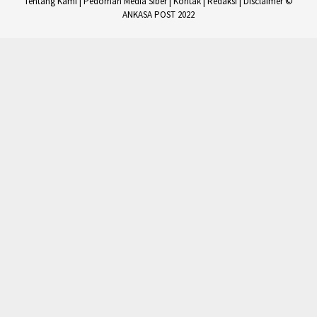
Tentang Kami
|
Pedoman Media Siber
|
Kontak
|
Redaksi
|
Disclaimer
©
ANKASA POST 2022