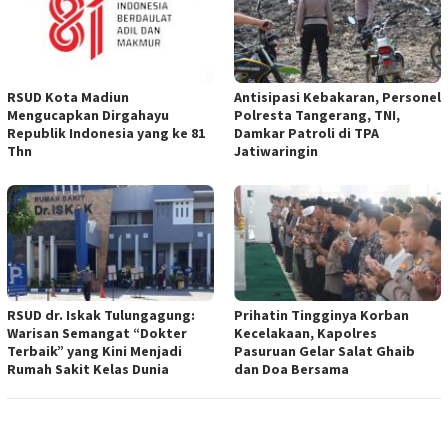
RSUD Kota Madiun
Antisipasi Kebakaran, Personel
Mengucapkan Dirgahayu
Polresta Tangerang, TNI,
Republik Indonesia yang ke 81
Damkar Patroli di TPA
Thn
Jatiwaringin
RSUD dr. Iskak Tulungagung:
Prihatin Tingginya Korban
Warisan Semangat “Dokter
Kecelakaan, Kapolres
Terbaik” yang Kini Menjadi
Pasuruan Gelar Salat Ghaib
Rumah Sakit Kelas Dunia
dan Doa Bersama