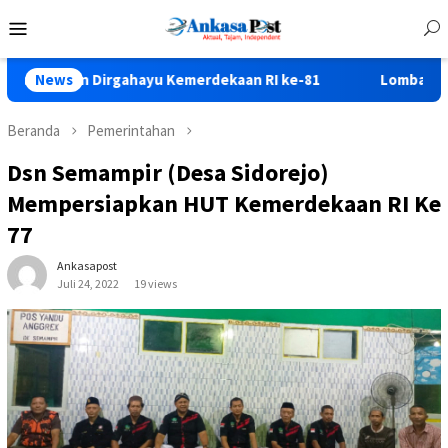
Loncat
Menu
ke
Mobile
konten
irgahayu Kemerdekaan RI ke-81
News
Lomba Gerak Jalan Dala
Beranda
Pemerintahan
Dsn Semampir (Desa Sidorejo)
Mempersiapkan HUT Kemerdekaan RI Ke
77
Ankasapost
Juli 24, 2022
19 views