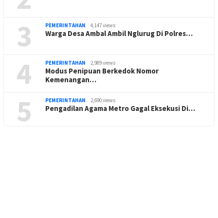
3
PEMERINTAHAN
4,147 views
Warga Desa Ambal Ambil Nglurug Di Polres…
4
PEMERINTAHAN
2,989 views
Modus Penipuan Berkedok Nomor
Kemenangan…
5
PEMERINTAHAN
2,690 views
Pengadilan Agama Metro Gagal Eksekusi Di…