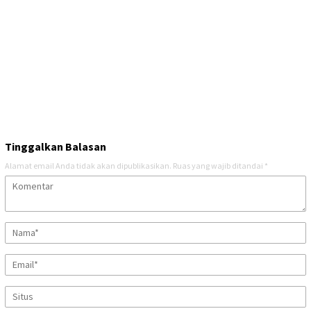
Tinggalkan Balasan
Alamat email Anda tidak akan dipublikasikan.
Ruas yang wajib ditandai
*