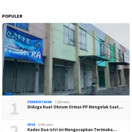
POPULER
1
PEMERINTAHAN
7,319 views
Diduga Kuat Oknum Ormas PP Mengelak Saat…
2
DESA
4,934 views
Kades Dua istri ini Mengucapkan Terimaka…