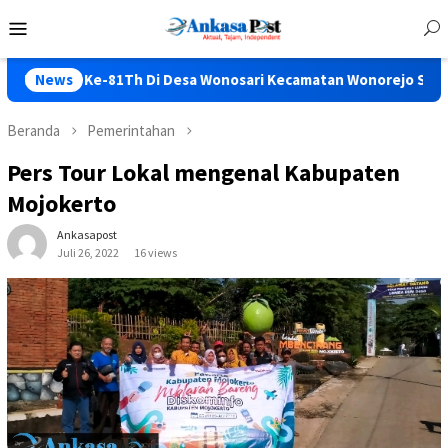
Loncat
Menu
ke
Mobile
konten
e-81Th Di Desa Wonosari Kecamatan Wonorejo Seru Bos…..
News
Beranda
Pemerintahan
Pers Tour Lokal mengenal Kabupaten
Mojokerto
Ankasapost
Juli 26, 2022
16 views