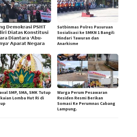
𝗻𝗴 𝗗𝗲𝗺𝗼𝗸𝗿𝗮𝘀𝗶 𝗣𝗦𝗛𝗧
Satbinmas Polres Pasuruan
𝗶𝗿𝗶 𝗗𝗶𝗮𝘁𝗮𝘀 𝗞𝗼𝗻𝘀𝘁𝗶𝘁𝘂𝘀𝗶
Sosialisasi ke SMKN 1 Bangil:
𝗿𝗮 𝗗𝗶𝗮𝗻𝘁𝗮𝗿𝗮 ‘𝗔𝗯𝘂-
Hindari Tawuran dan
𝘆𝗮’ 𝗔𝗽𝗮𝗿𝗮𝘁 𝗡𝗲𝗴𝗮𝗿𝗮
Anarkisme
aval SMP, SMA, SMK Tutup
Warga Perum Pesawaran
kaian Lomba Hut Ri di
Residen Resmi Berikan
tup
Somasi Ke Perumnas Cabang
Lampung.