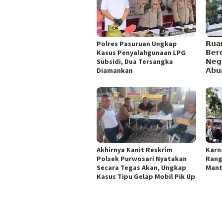
Polres Pasuruan Ungkap
𝗥𝘂𝗮
Kasus Penyalahgunaan LPG
𝗕𝗲𝗿𝗱
Subsidi, Dua Tersangka
𝗡𝗲𝗴
Diamankan
𝗔𝗯𝘂
Akhirnya Kanit Reskrim
Karn
Polsek Purwosari Nyatakan
Rang
Secara Tegas Akan, Ungkap
Man
Kasus Tipu Gelap Mobil Pik Up