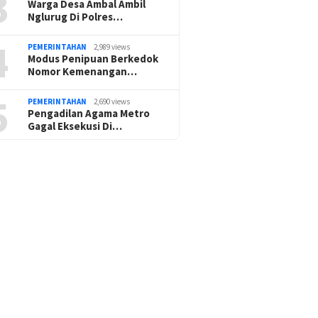
3
Warga Desa Ambal Ambil
Nglurug Di Polres…
4
PEMERINTAHAN
2,989 views
Modus Penipuan Berkedok
Nomor Kemenangan…
5
PEMERINTAHAN
2,690 views
Pengadilan Agama Metro
Gagal Eksekusi Di…