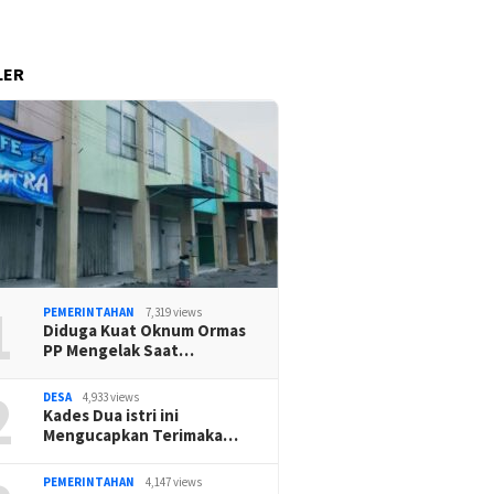
LER
1
PEMERINTAHAN
7,319 views
Diduga Kuat Oknum Ormas
PP Mengelak Saat…
2
DESA
4,933 views
Kades Dua istri ini
Mengucapkan Terimaka…
PEMERINTAHAN
4,147 views