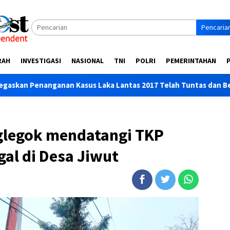
Pencaria
RAH
INVESTIGASI
NASIONAL
TNI
POLRI
PEMERINTAHAN
asus Laka Lantas 2017 Telah Tuntas dan Berkekuatan Hukum Te
glegok mendatangi TKP
al di Desa Jiwut