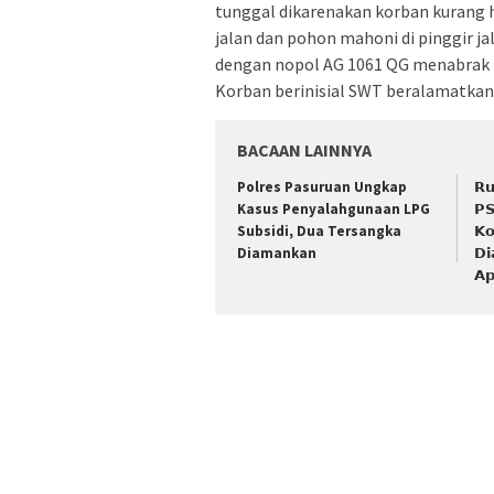
tunggal dikarenakan korban kurang h
jalan dan pohon mahoni di pinggir j
dengan nopol AG 1061 QG menabrak t
Korban berinisial SWT beralamatkan 
BACAAN LAINNYA
Polres Pasuruan Ungkap
𝗥𝘂
Kasus Penyalahgunaan LPG
𝗣𝗦
Subsidi, Dua Tersangka
𝗞𝗼
Diamankan
𝗗𝗶
𝗔𝗽