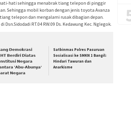
ati-hati sehingga menabrak tiang telepon di pinggir
alan. Sehingga mobil korban dengan jenis toyota Avanza
iang telepon dan mengalami rusak dibagian depan.
di Dsn.Sidodadi RT.04 RW.09 Ds. Kedawung Kec. Nglegok.
𝗮𝗻𝗴 𝗗𝗲𝗺𝗼𝗸𝗿𝗮𝘀𝗶
Satbinmas Polres Pasuruan
𝗛𝗧 𝗕𝗲𝗿𝗱𝗶𝗿𝗶 𝗗𝗶𝗮𝘁𝗮𝘀
Sosialisasi ke SMKN 1 Bangil:
𝗻𝘀𝘁𝗶𝘁𝘂𝘀𝗶 𝗡𝗲𝗴𝗮𝗿𝗮
Hindari Tawuran dan
𝗮𝗻𝘁𝗮𝗿𝗮 ‘𝗔𝗯𝘂-𝗔𝗯𝘂𝗻𝘆𝗮’
Anarkisme
𝗮𝗿𝗮𝘁 𝗡𝗲𝗴𝗮𝗿𝗮