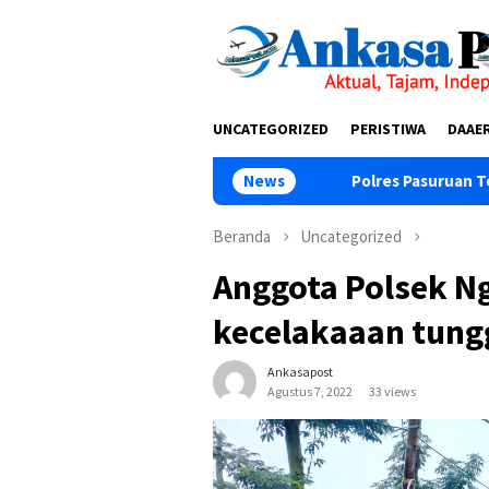
Loncat
tutup
ke
konten
UNCATEGORIZED
PERISTIWA
DAAE
Polres Pasuruan Tegaskan Penanganan K
News
Beranda
Uncategorized
Anggota Polsek N
kecelakaaan tungg
Ankasapost
Agustus 7, 2022
33 views