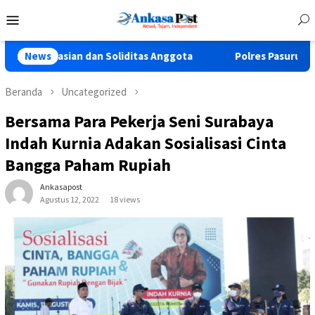
Loncat
Menu
ke
Mobile
konten
n dan Soliditas Anggota
News
Polres Pasuruan Tegaskan Penan
Beranda
Uncategorized
Bersama Para Pekerja Seni Surabaya
Indah Kurnia Adakan Sosialisasi Cinta
Bangga Paham Rupiah
Ankasapost
Agustus 12, 2022
18 views