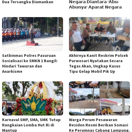
Dua Tersangka Diamankan
𝗡𝗲𝗴𝗮𝗿𝗮 𝗗𝗶𝗮𝗻𝘁𝗮𝗿𝗮 ‘𝗔𝗯𝘂-
𝗔𝗯𝘂𝗻𝘆𝗮’ 𝗔𝗽𝗮𝗿𝗮𝘁 𝗡𝗲𝗴𝗮𝗿𝗮
Satbinmas Polres Pasuruan
Akhirnya Kanit Reskrim Polsek
Sosialisasi ke SMKN 1 Bangil:
Purwosari Nyatakan Secara
Hindari Tawuran dan
Tegas Akan, Ungkap Kasus
Anarkisme
Tipu Gelap Mobil Pik Up
Karnaval SMP, SMA, SMK Tutup
Warga Perum Pesawaran
Rangkaian Lomba Hut Ri di
Residen Resmi Berikan Somasi
Mantup
Ke Perumnas Cabang Lampung.