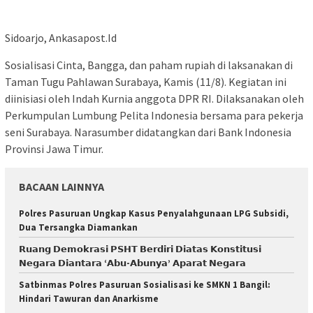
Sidoarjo, Ankasapost.Id
Sosialisasi Cinta, Bangga, dan paham rupiah di laksanakan di
Taman Tugu Pahlawan Surabaya, Kamis (11/8). Kegiatan ini
diinisiasi oleh Indah Kurnia anggota DPR RI. Dilaksanakan oleh
Perkumpulan Lumbung Pelita Indonesia bersama para pekerja
seni Surabaya. Narasumber didatangkan dari Bank Indonesia
Provinsi Jawa Timur.
BACAAN LAINNYA
Polres Pasuruan Ungkap Kasus Penyalahgunaan LPG Subsidi,
Dua Tersangka Diamankan
𝗥𝘂𝗮𝗻𝗴 𝗗𝗲𝗺𝗼𝗸𝗿𝗮𝘀𝗶 𝗣𝗦𝗛𝗧 𝗕𝗲𝗿𝗱𝗶𝗿𝗶 𝗗𝗶𝗮𝘁𝗮𝘀 𝗞𝗼𝗻𝘀𝘁𝗶𝘁𝘂𝘀𝗶
𝗡𝗲𝗴𝗮𝗿𝗮 𝗗𝗶𝗮𝗻𝘁𝗮𝗿𝗮 ‘𝗔𝗯𝘂-𝗔𝗯𝘂𝗻𝘆𝗮’ 𝗔𝗽𝗮𝗿𝗮𝘁 𝗡𝗲𝗴𝗮𝗿𝗮
Satbinmas Polres Pasuruan Sosialisasi ke SMKN 1 Bangil:
Hindari Tawuran dan Anarkisme