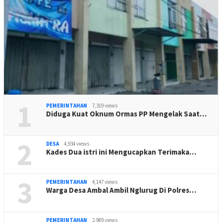
1
PEMERINTAHAN
7,319 views
Diduga Kuat Oknum Ormas PP Mengelak Saat…
2
DESA
4,934 views
Kades Dua istri ini Mengucapkan Terimaka…
3
PEMERINTAHAN
4,147 views
Warga Desa Ambal Ambil Nglurug Di Polres…
PEMERINTAHAN
2,989 views