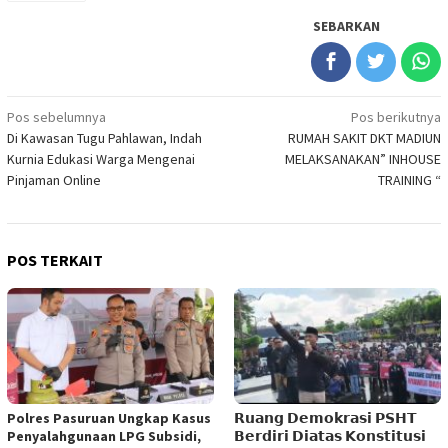
SEBARKAN
Navigasi
Pos sebelumnya
Pos berikutnya
Di Kawasan Tugu Pahlawan, Indah
RUMAH SAKIT DKT MADIUN
pos
Kurnia Edukasi Warga Mengenai
MELAKSANAKAN” INHOUSE
Pinjaman Online
TRAINING “
POS TERKAIT
Polres Pasuruan Ungkap Kasus
𝗥𝘂𝗮𝗻𝗴 𝗗𝗲𝗺𝗼𝗸𝗿𝗮𝘀𝗶 𝗣𝗦𝗛𝗧
Penyalahgunaan LPG Subsidi,
𝗕𝗲𝗿𝗱𝗶𝗿𝗶 𝗗𝗶𝗮𝘁𝗮𝘀 𝗞𝗼𝗻𝘀𝘁𝗶𝘁𝘂𝘀𝗶