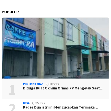
POPULER
1
PEMERINTAHAN
7,318 views
Diduga Kuat Oknum Ormas PP Mengelak Saat…
2
DESA
4,932 views
Kades Dua istri ini Mengucapkan Terimaka…