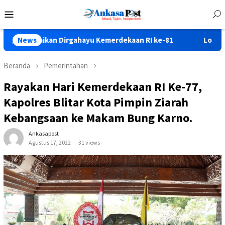
Loncat
Menu
ke
Mobile
konten
kan Dirgahayu Kemerdekaan RI ke-81
News
Lomba Gerak Jalan
Beranda
Pemerintahan
Rayakan Hari Kemerdekaan RI Ke-77,
Kapolres Blitar Kota Pimpin Ziarah
Kebangsaan ke Makam Bung Karno.
Ankasapost
Agustus 17, 2022
31 views