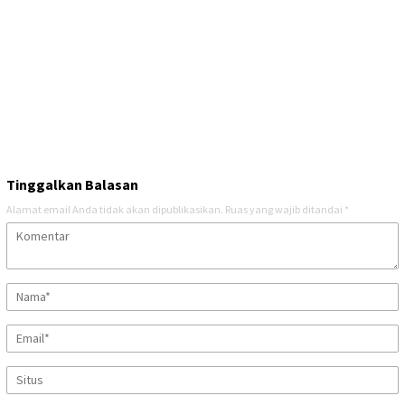
Tinggalkan Balasan
Alamat email Anda tidak akan dipublikasikan.
Ruas yang wajib ditandai
*