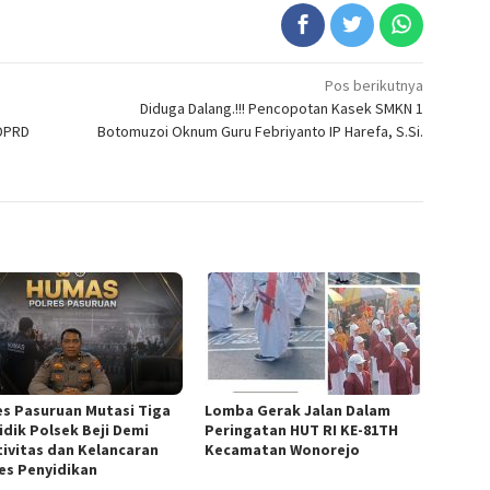
Pos berikutnya
Diduga Dalang.!!! Pencopotan Kasek SMKN 1
DPRD
Botomuzoi Oknum Guru Febriyanto IP Harefa, S.Si.
es Pasuruan Mutasi Tiga
Lomba Gerak Jalan Dalam
idik Polsek Beji Demi
Peringatan HUT RI KE-81TH
tivitas dan Kelancaran
Kecamatan Wonorejo
es Penyidikan