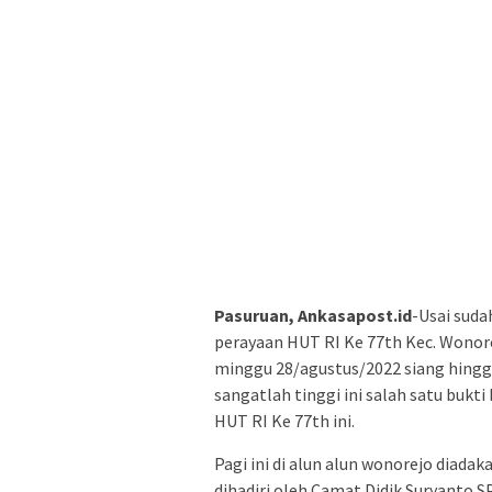
Pasuruan, Ankasapost.id
-Usai sud
perayaan HUT RI Ke 77th Kec. Wonore
minggu 28/agustus/2022 siang hing
sangatlah tinggi ini salah satu bukt
HUT RI Ke 77th ini.
Pagi ini di alun alun wonorejo diad
dihadiri oleh Camat Didik Suryanto 