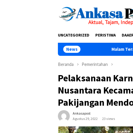
Loncat
tutup
ke
konten
UNCATEGORIZED
PERISTIWA
DAAE
News
Malam Terakhir Diklat Ke-III A
Beranda
Pemerintahan
Pelaksanaan Karn
Nusantara Kecam
Pakijangan Mend
Ankasapost
Agustus 29, 2022
23 views