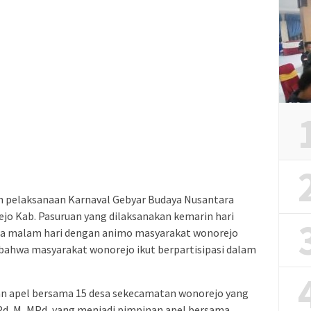
ah pelaksanaan Karnaval Gebyar Budaya Nusantara
jo Kab. Pasuruan yang dilaksanakan kemarin hari
ga malam hari dengan animo masyarakat wonorejo
i bahwa masyarakat wonorejo ikut berpartisipasi dalam
akan apel bersama 15 desa sekecamatan wonorejo yang
SPd, M, MPd, yang menjadi pimpinan apel bersama,