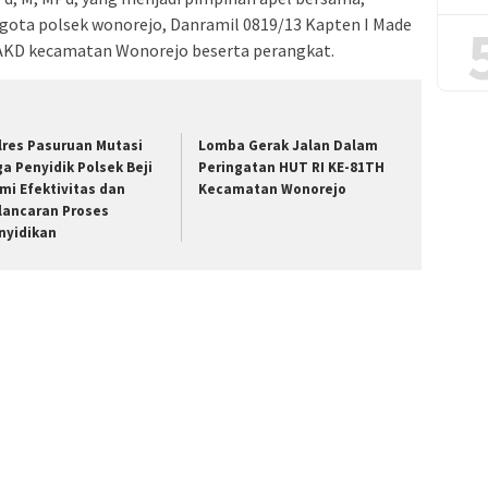
gota polsek wonorejo, Danramil 0819/13 Kapten I Made
 AKD kecamatan Wonorejo beserta perangkat.
lres Pasuruan Mutasi
Lomba Gerak Jalan Dalam
ga Penyidik Polsek Beji
Peringatan HUT RI KE-81TH
mi Efektivitas dan
Kecamatan Wonorejo
lancaran Proses
nyidikan