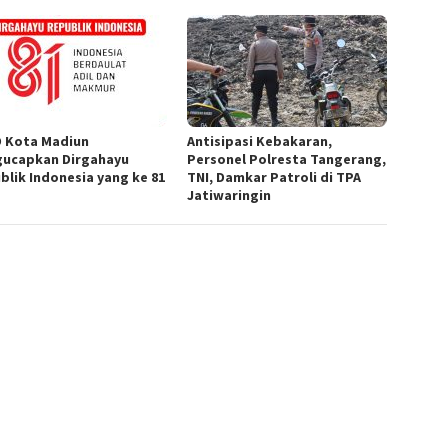
 Kota Madiun
Antisipasi Kebakaran,
ucapkan Dirgahayu
Personel Polresta Tangerang,
blik Indonesia yang ke 81
TNI, Damkar Patroli di TPA
Jatiwaringin