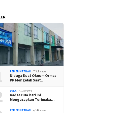
LER
1
PEMERINTAHAN
7,319 views
Diduga Kuat Oknum Ormas
PP Mengelak Saat…
2
DESA
4,934 views
Kades Dua istri ini
Mengucapkan Terimaka…
PEMERINTAHAN
4,147 views