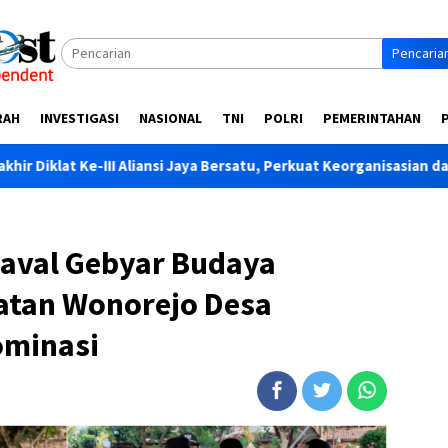
Pencaria
RAH
INVESTIGASI
NASIONAL
TNI
POLRI
PEMERINTAHAN
liansi Jaya Bersatu, Perkuat Keorganisasian dan Soliditas Anggot
aval Gebyar Budaya
atan Wonorejo Desa
ominasi