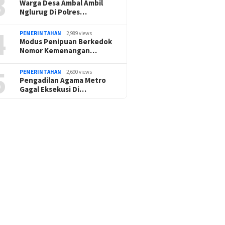
3
Warga Desa Ambal Ambil
Nglurug Di Polres…
4
PEMERINTAHAN
2,989 views
Modus Penipuan Berkedok
Nomor Kemenangan…
5
PEMERINTAHAN
2,690 views
Pengadilan Agama Metro
Gagal Eksekusi Di…