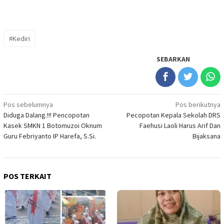
#Kediri
SEBARKAN
Navigasi
Pos sebelumnya
Pos berikutnya
Diduga Dalang.!!! Pencopotan
Pecopotan Kepala Sekolah DRS
pos
Kasek SMKN 1 Botomuzoi Oknum
Faehusi Laoli Harus Arif Dan
Guru Febriyanto IP Harefa, S.Si.
Bijaksana
POS TERKAIT