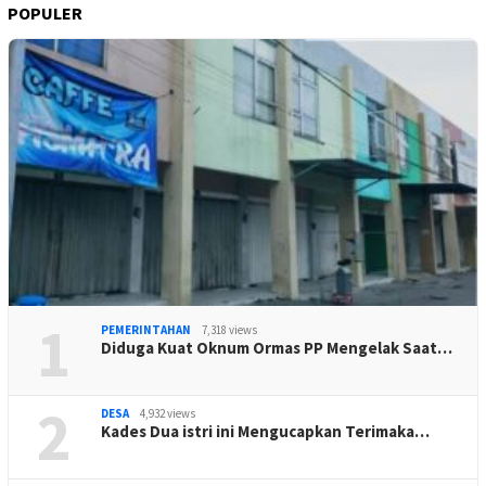
POPULER
1
PEMERINTAHAN
7,318 views
Diduga Kuat Oknum Ormas PP Mengelak Saat…
2
DESA
4,932 views
Kades Dua istri ini Mengucapkan Terimaka…