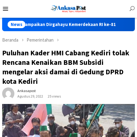
Loncat
Menu
ke
Mobile
konten
Sampaikan Dirgahayu Kemerdekaan RI ke-81
News
Lomba Gerak 
Beranda
Pemerintahan
Puluhan Kader HMI Cabang Kediri tolak
Rencana Kenaikan BBM Subsidi
mengelar aksi damai di Gedung DPRD
kota Kediri
Ankasapost
Agustus 29, 2022
25 views