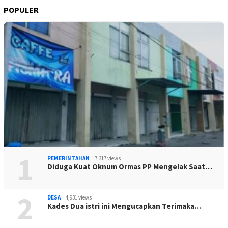
POPULER
1
PEMERINTAHAN
7,317 views
Diduga Kuat Oknum Ormas PP Mengelak Saat…
2
DESA
4,931 views
Kades Dua istri ini Mengucapkan Terimaka…