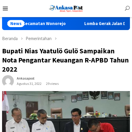
Loncat
Menu
ke
Mobile
konten
camatan Wonorejo
News
Lomba Gerak Jalan Dalam Peringatan 
Beranda
Pemerintahan
Bupati Nias Yaatulö Gulö Sampaikan
Nota Pengantar Keuangan R-APBD Tahun
2022
Ankasapost
Agustus 31, 2022
29 views