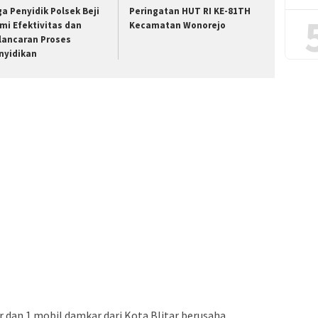
ga Penyidik Polsek Beji
Peringatan HUT RI KE-81TH
mi Efektivitas dan
Kecamatan Wonorejo
lancaran Proses
nyidikan
r dan 1 mobil damkar dari Kota Blitar berusaha