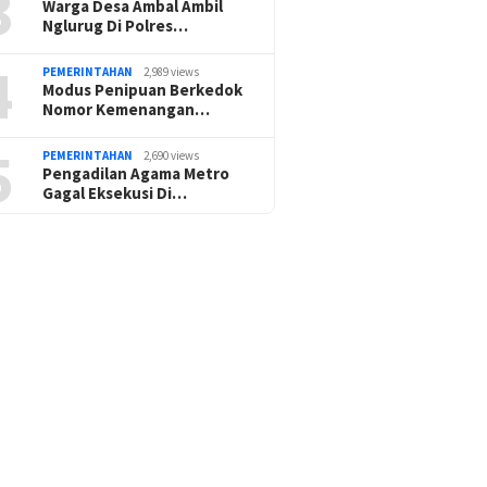
3
Warga Desa Ambal Ambil
Nglurug Di Polres…
4
PEMERINTAHAN
2,989 views
Modus Penipuan Berkedok
Nomor Kemenangan…
5
PEMERINTAHAN
2,690 views
Pengadilan Agama Metro
Gagal Eksekusi Di…