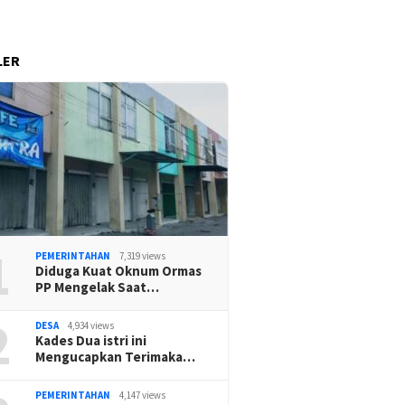
LER
1
PEMERINTAHAN
7,319 views
Diduga Kuat Oknum Ormas
PP Mengelak Saat…
2
DESA
4,934 views
Kades Dua istri ini
Mengucapkan Terimaka…
PEMERINTAHAN
4,147 views