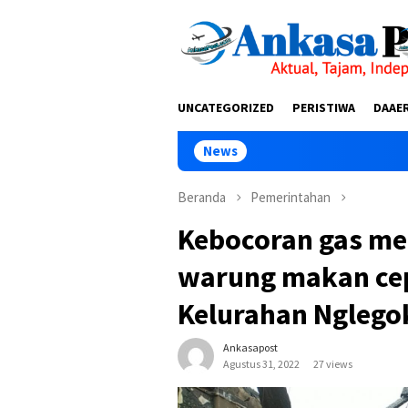
Loncat
tutup
ke
konten
UNCATEGORIZED
PERISTIWA
DAAE
News
Malam Terakhir 
Beranda
Pemerintahan
Kebocoran gas m
warung makan cep
Kelurahan Nglego
Ankasapost
Agustus 31, 2022
27 views