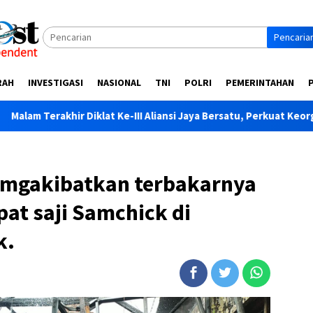
Pencaria
RAH
INVESTIGASI
NASIONAL
TNI
POLRI
PEMERINTAHAN
Diklat Ke-III Aliansi Jaya Bersatu, Perkuat Keorganisasian dan So
emgakibatkan terbakarnya
at saji Samchick di
k.