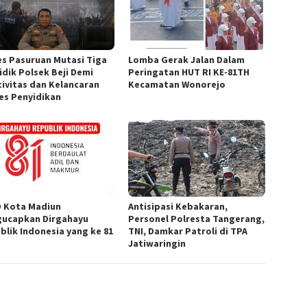
es Pasuruan Mutasi Tiga
Lomba Gerak Jalan Dalam
idik Polsek Beji Demi
Peringatan HUT RI KE-81TH
tivitas dan Kelancaran
Kecamatan Wonorejo
es Penyidikan
 Kota Madiun
Antisipasi Kebakaran,
ucapkan Dirgahayu
Personel Polresta Tangerang,
blik Indonesia yang ke 81
TNI, Damkar Patroli di TPA
Jatiwaringin