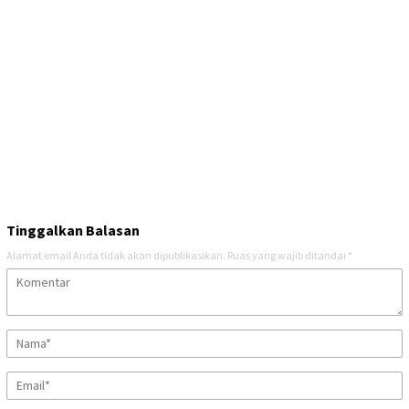
Tinggalkan Balasan
Alamat email Anda tidak akan dipublikasikan.
Ruas yang wajib ditandai
*