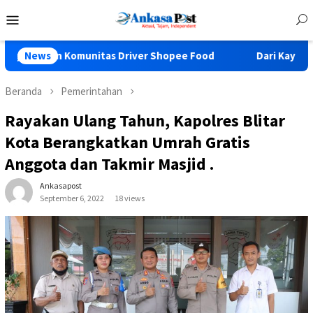
Loncat
Menu
ke
Mobile
konten
unitas Driver Shopee Food
News
Dari Kayuhan Menuju Kebersa
Beranda
Pemerintahan
Rayakan Ulang Tahun, Kapolres Blitar
Kota Berangkatkan Umrah Gratis
Anggota dan Takmir Masjid .
Ankasapost
September 6, 2022
18 views