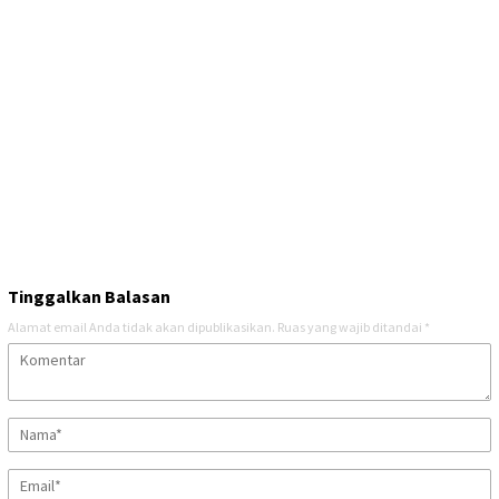
Tinggalkan Balasan
Alamat email Anda tidak akan dipublikasikan.
Ruas yang wajib ditandai
*