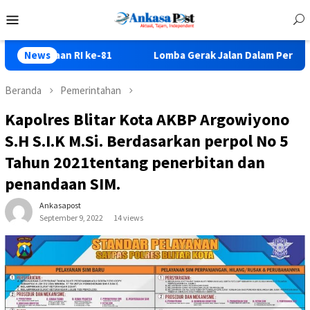
Loncat
Menu
ke
Mobile
konten
n RI ke-81
News
Lomba Gerak Jalan Dalam Peringatan HUT RI
Beranda
Pemerintahan
Kapolres Blitar Kota AKBP Argowiyono
S.H S.I.K M.Si. Berdasarkan perpol No 5
Tahun 2021tentang penerbitan dan
penandaan SIM.
Ankasapost
September 9, 2022
14 views