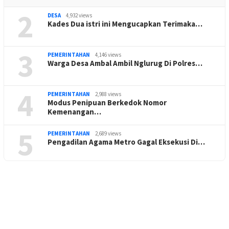
2
DESA
4,932 views
Kades Dua istri ini Mengucapkan Terimaka…
3
PEMERINTAHAN
4,146 views
Warga Desa Ambal Ambil Nglurug Di Polres…
4
PEMERINTAHAN
2,988 views
Modus Penipuan Berkedok Nomor
Kemenangan…
5
PEMERINTAHAN
2,689 views
Pengadilan Agama Metro Gagal Eksekusi Di…