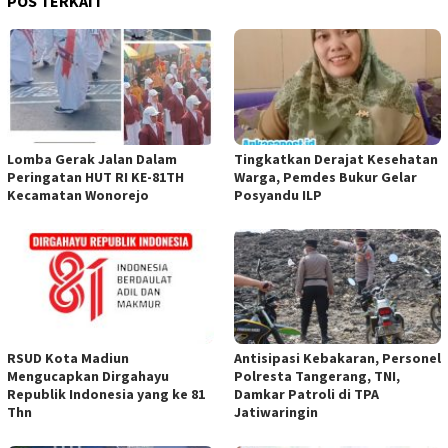
POS TERKAIT
Lomba Gerak Jalan Dalam
Tingkatkan Derajat Kesehatan
Peringatan HUT RI KE-81TH
Warga, Pemdes Bukur Gelar
Kecamatan Wonorejo
Posyandu ILP
RSUD Kota Madiun
Antisipasi Kebakaran, Personel
Mengucapkan Dirgahayu
Polresta Tangerang, TNI,
Republik Indonesia yang ke 81
Damkar Patroli di TPA
Thn
Jatiwaringin