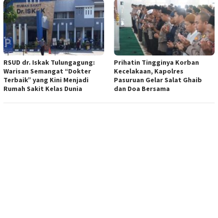
RSUD dr. Iskak Tulungagung:
Prihatin Tingginya Korban
Warisan Semangat “Dokter
Kecelakaan, Kapolres
Terbaik” yang Kini Menjadi
Pasuruan Gelar Salat Ghaib
Rumah Sakit Kelas Dunia
dan Doa Bersama