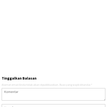
Tinggalkan Balasan
Alamat email Anda tidak akan dipublikasikan.
Ruas yang wajib ditandai
*