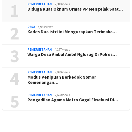
1
PEMERINTAHAN
7,319 views
Diduga Kuat Oknum Ormas PP Mengelak Saat…
2
DESA
4,934 views
Kades Dua istri ini Mengucapkan Terimaka…
3
PEMERINTAHAN
4,147 views
Warga Desa Ambal Ambil Nglurug Di Polres…
4
PEMERINTAHAN
2,990 views
Modus Penipuan Berkedok Nomor
Kemenangan…
5
PEMERINTAHAN
2,690 views
Pengadilan Agama Metro Gagal Eksekusi Di…