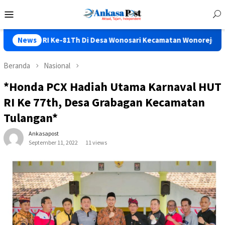
Loncat
Menu
ke
Mobile
konten
81Th Di Desa Wonosari Kecamatan Wonorejo Seru Bos…..
News
Beranda
Nasional
*Honda PCX Hadiah Utama Karnaval HUT
RI Ke 77th, Desa Grabagan Kecamatan
Tulangan*
Ankasapost
September 11, 2022
11 views