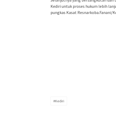
Selanjutnya yang bersangkutan dan b
Kediri untuk proses hukum lebih lan
pungkas Kasat Resnarkoba.Fanani/Ke
#Kediri