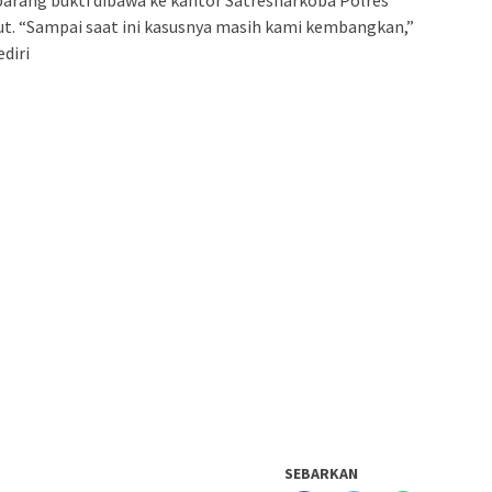
arang bukti dibawa ke kantor Satresnarkoba Polres
jut. “Sampai saat ini kasusnya masih kami kembangkan,”
diri
SEBARKAN