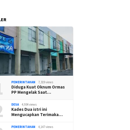
LER
1
PEMERINTAHAN
7,319 views
Diduga Kuat Oknum Ormas
PP Mengelak Saat…
2
DESA
4,934 views
Kades Dua istri ini
Mengucapkan Terimaka…
PEMERINTAHAN
4,147 views