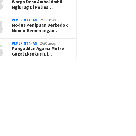
3
Warga Desa Ambal Ambil
Nglurug Di Polres…
4
PEMERINTAHAN
2,989 views
Modus Penipuan Berkedok
Nomor Kemenangan…
5
PEMERINTAHAN
2,690 views
Pengadilan Agama Metro
Gagal Eksekusi Di…