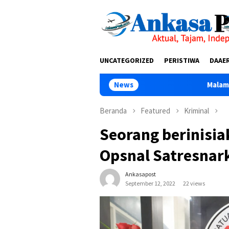
Loncat
tutup
ke
konten
UNCATEGORIZED
PERISTIWA
DAAE
News
Malam Terakhir Diklat Ke-II
Beranda
Featured
Kriminal
Seorang berinisi
Opsnal Satresnark
Ankasapost
September 12, 2022
22 views