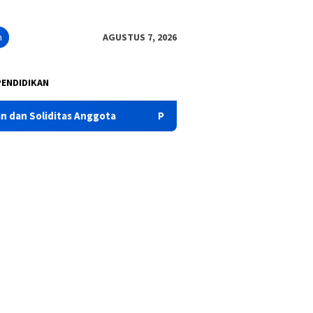
n
AGUSTUS 7, 2026
PENDIDIKAN
gota
Polres Pasuruan Tegaskan Penanganan Kasus Laka L