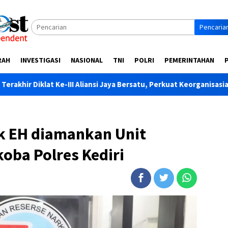
Pencaria
RAH
INVESTIGASI
NASIONAL
TNI
POLRI
PEMERINTAHAN
I Aliansi Jaya Bersatu, Perkuat Keorganisasian dan Soliditas Ang
ak EH diamankan Unit
oba Polres Kediri