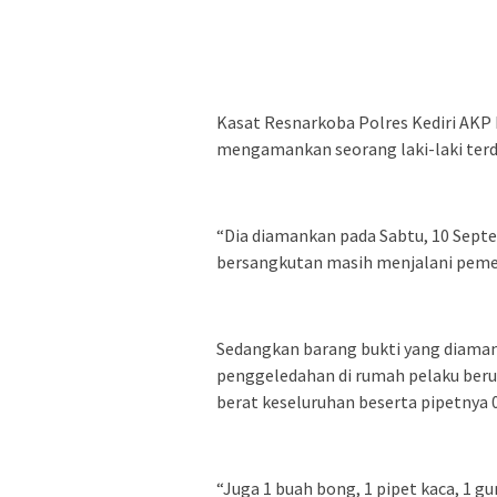
Kasat Resnarkoba Polres Kediri AK
mengamankan seorang laki-laki terdu
“Dia diamankan pada Sabtu, 10 Septem
bersangkutan masih menjalani pemeri
Sedangkan barang bukti yang diamank
penggeledahan di rumah pelaku berupa
berat keseluruhan beserta pipetnya 0
“Juga 1 buah bong, 1 pipet kaca, 1 gu