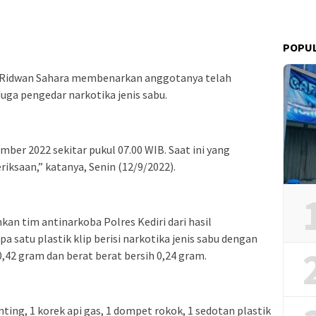
POPU
P Ridwan Sahara membenarkan anggotanya telah
ga pengedar narkotika jenis sabu.
ber 2022 sekitar pukul 07.00 WIB. Saat ini yang
ksaan,” katanya, Senin (12/9/2022).
an tim antinarkoba Polres Kediri dari hasil
 satu plastik klip berisi narkotika jenis sabu dengan
,42 gram dan berat berat bersih 0,24 gram.
nting, 1 korek api gas, 1 dompet rokok, 1 sedotan plastik