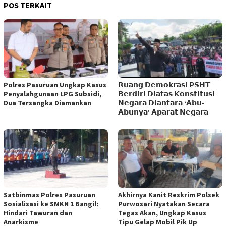
POS TERKAIT
Polres Pasuruan Ungkap Kasus
𝗥𝘂𝗮𝗻𝗴 𝗗𝗲𝗺𝗼𝗸𝗿𝗮𝘀𝗶 𝗣𝗦𝗛𝗧
Penyalahgunaan LPG Subsidi,
𝗕𝗲𝗿𝗱𝗶𝗿𝗶 𝗗𝗶𝗮𝘁𝗮𝘀 𝗞𝗼𝗻𝘀𝘁𝗶𝘁𝘂𝘀𝗶
Dua Tersangka Diamankan
𝗡𝗲𝗴𝗮𝗿𝗮 𝗗𝗶𝗮𝗻𝘁𝗮𝗿𝗮 ‘𝗔𝗯𝘂-
𝗔𝗯𝘂𝗻𝘆𝗮’ 𝗔𝗽𝗮𝗿𝗮𝘁 𝗡𝗲𝗴𝗮𝗿𝗮
Satbinmas Polres Pasuruan
Akhirnya Kanit Reskrim Polsek
Sosialisasi ke SMKN 1 Bangil:
Purwosari Nyatakan Secara
Hindari Tawuran dan
Tegas Akan, Ungkap Kasus
Anarkisme
Tipu Gelap Mobil Pik Up