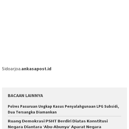
Sidoarjoa.
ankasapost.id
BACAAN LAINNYA
Polres Pasuruan Ungkap Kasus Penyalahgunaan LPG Subsidi,
Dua Tersangka Diamankan
𝗥𝘂𝗮𝗻𝗴 𝗗𝗲𝗺𝗼𝗸𝗿𝗮𝘀𝗶 𝗣𝗦𝗛𝗧 𝗕𝗲𝗿𝗱𝗶𝗿𝗶 𝗗𝗶𝗮𝘁𝗮𝘀 𝗞𝗼𝗻𝘀𝘁𝗶𝘁𝘂𝘀𝗶
𝗡𝗲𝗴𝗮𝗿𝗮 𝗗𝗶𝗮𝗻𝘁𝗮𝗿𝗮 ‘𝗔𝗯𝘂-𝗔𝗯𝘂𝗻𝘆𝗮’ 𝗔𝗽𝗮𝗿𝗮𝘁 𝗡𝗲𝗴𝗮𝗿𝗮