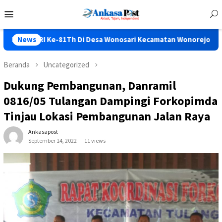
Loncat
Menu
ke
Mobile
konten
e-81Th Di Desa Wonosari Kecamatan Wonorejo Seru Bos…..
News
Beranda
Uncategorized
Dukung Pembangunan, Danramil
0816/05 Tulangan Dampingi Forkopimda
Tinjau Lokasi Pembangunan Jalan Raya
Ankasapost
September 14, 2022
11 views