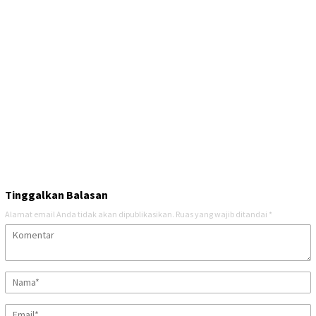
Tinggalkan Balasan
Alamat email Anda tidak akan dipublikasikan.
Ruas yang wajib ditandai
*