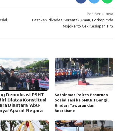
Pos berikutnya
sial.
Pastikan Pilkades Serentak Aman, Forkopimda
Mojokerto Cek Kesiapan TPS
𝗻𝗴 𝗗𝗲𝗺𝗼𝗸𝗿𝗮𝘀𝗶 𝗣𝗦𝗛𝗧
Satbinmas Polres Pasuruan
𝗶𝗿𝗶 𝗗𝗶𝗮𝘁𝗮𝘀 𝗞𝗼𝗻𝘀𝘁𝗶𝘁𝘂𝘀𝗶
Sosialisasi ke SMKN 1 Bangil:
𝗿𝗮 𝗗𝗶𝗮𝗻𝘁𝗮𝗿𝗮 ‘𝗔𝗯𝘂-
Hindari Tawuran dan
𝘆𝗮’ 𝗔𝗽𝗮𝗿𝗮𝘁 𝗡𝗲𝗴𝗮𝗿𝗮
Anarkisme