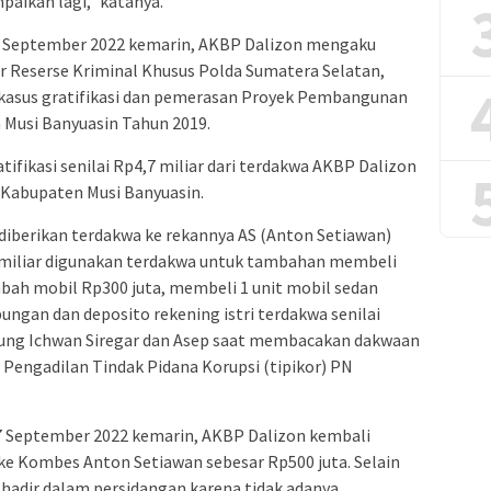
aikan lagi,” katanya.
r 7 September 2022 kemarin, AKBP Dalizon mengaku
r Reserse Kriminal Khusus Polda Sumatera Selatan,
kasus gratifikasi dan pemerasan Proyek Pembangunan
 Musi Banyuasin Tahun 2019.
fikasi senilai Rp4,7 miliar dari terdakwa AKBP Dalizon
 Kabupaten Musi Banyuasin.
ar diberikan terdakwa ke rekannya AS (Anton Setiawan)
 miliar digunakan terdakwa untuk tambahan membeli
ambah mobil Rp300 juta, membeli 1 unit mobil sedan
ungan dan deposito rekening istri terdakwa senilai
Agung Ichwan Siregar dan Asep saat membacakan dakwaan
 Pengadilan Tindak Pidana Korupsi (tipikor) PN
 7 September 2022 kemarin, AKBP Dalizon kembali
e Kombes Anton Setiawan sebesar Rp500 juta. Selain
 hadir dalam persidangan karena tidak adanya