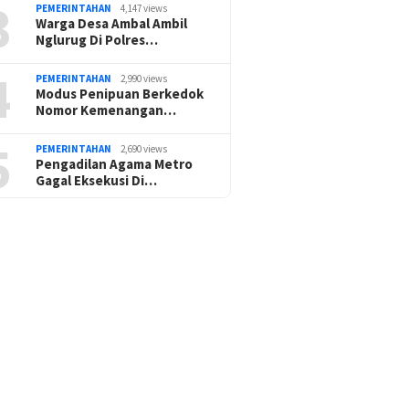
3
PEMERINTAHAN
4,147 views
Warga Desa Ambal Ambil
Nglurug Di Polres…
4
PEMERINTAHAN
2,990 views
Modus Penipuan Berkedok
Nomor Kemenangan…
5
PEMERINTAHAN
2,690 views
Pengadilan Agama Metro
Gagal Eksekusi Di…