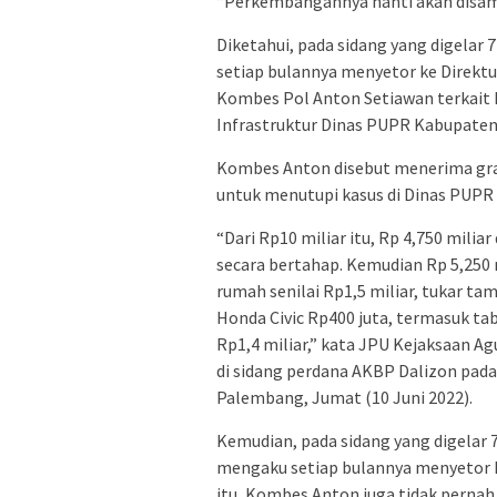
“Perkembangannya nanti akan disamp
Diketahui, pada sidang yang digela
setiap bulannya menyetor ke Direktu
Kombes Pol Anton Setiawan terkait 
Infrastruktur Dinas PUPR Kabupaten
Kombes Anton disebut menerima grati
untuk menutupi kasus di Dinas PUPR
“Dari Rp10 miliar itu, Rp 4,750 mili
secara bertahap. Kemudian Rp 5,250
rumah senilai Rp1,5 miliar, tukar t
Honda Civic Rp400 juta, termasuk tab
Rp1,4 miliar,” kata JPU Kejaksaan 
di sidang perdana AKBP Dalizon pada
Palembang, Jumat (10 Juni 2022).
Kemudian, pada sidang yang digelar
mengaku setiap bulannya menyetor k
itu, Kombes Anton juga tidak pernah