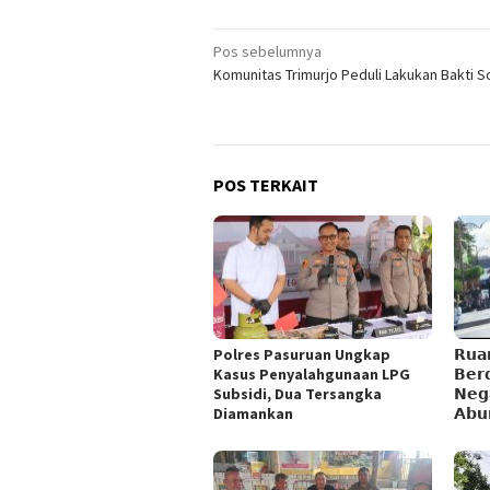
Navigasi
Pos sebelumnya
Komunitas Trimurjo Peduli Lakukan Bakti So
pos
POS TERKAIT
Polres Pasuruan Ungkap
𝗥𝘂𝗮
Kasus Penyalahgunaan LPG
𝗕𝗲𝗿𝗱
Subsidi, Dua Tersangka
𝗡𝗲𝗴
Diamankan
𝗔𝗯𝘂