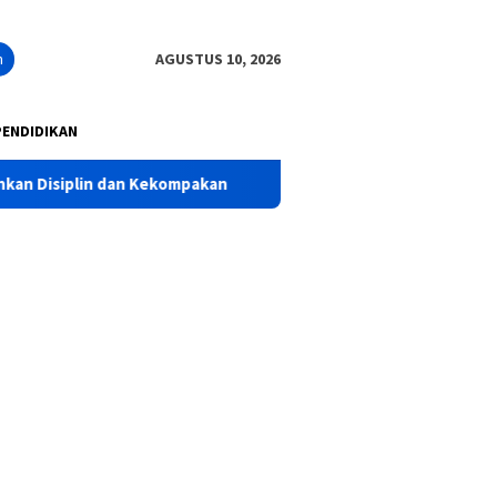
n
AGUSTUS 10, 2026
PENDIDIKAN
kompakan
Pelebaran jalan batankrajan-penompo tingkatka