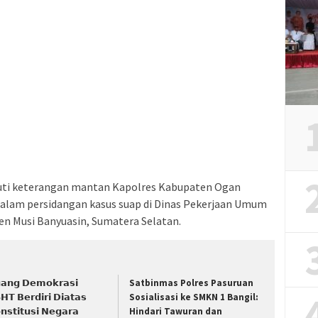
juti keterangan mantan Kapolres Kabupaten Ogan
alam persidangan kasus suap di Dinas Pekerjaan Umum
n Musi Banyuasin, Sumatera Selatan.
𝗮𝗻𝗴 𝗗𝗲𝗺𝗼𝗸𝗿𝗮𝘀𝗶
Satbinmas Polres Pasuruan
𝗛𝗧 𝗕𝗲𝗿𝗱𝗶𝗿𝗶 𝗗𝗶𝗮𝘁𝗮𝘀
Sosialisasi ke SMKN 1 Bangil:
𝗻𝘀𝘁𝗶𝘁𝘂𝘀𝗶 𝗡𝗲𝗴𝗮𝗿𝗮
Hindari Tawuran dan