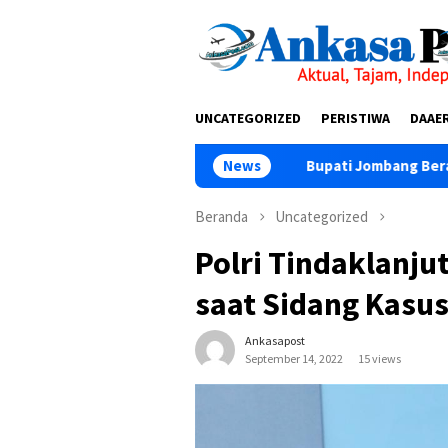
Loncat
tutup
ke
konten
UNCATEGORIZED
PERISTIWA
DAAE
Bupati Jombang Berangkatkan 162 Peserta
News
Beranda
Uncategorized
Polri Tindaklanju
saat Sidang Kasus
Ankasapost
September 14, 2022
15 views