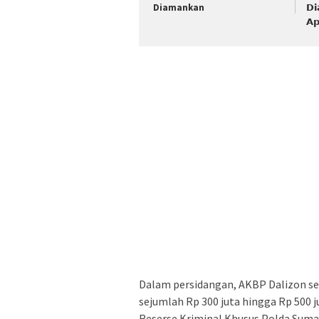
Diamankan
𝗗𝗶
𝗔𝗽
Dalam persidangan, AKBP Dalizon s
sejumlah Rp 300 juta hingga Rp 500 j
Reserse Kriminal Khusus Polda Suma