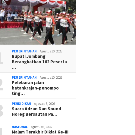
1
PEMERINTAHAN
Agustus 10, 2026
Bupati Jombang
Berangkatkan 162 Peserta
…
2
PEMERINTAHAN
Agustus 10, 2026
Pelebaran jalan
batankrajan-penompo
ting…
3
PENDIDIKAN
Agustus 8, 2026
Suara Adzan Dan Sound
Horeg Bersautan Pa…
4
NASIONAL
Agustus 6, 2026
Malam Terakhir Diklat Ke-III