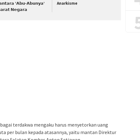
𝗮𝗻𝘁𝗮𝗿𝗮 ‘𝗔𝗯𝘂-𝗔𝗯𝘂𝗻𝘆𝗮’
Anarkisme
𝗮𝗿𝗮𝘁 𝗡𝗲𝗴𝗮𝗿𝗮
ebagai terdakwa mengaku harus menyetorkan uang
uta per bulan kepada atasannya, yaitu mantan Direktur
tera Selatan Kombes Anton Setiawan.