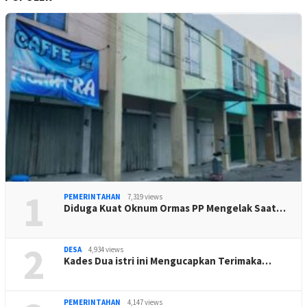
1
PEMERINTAHAN
7,319 views
Diduga Kuat Oknum Ormas PP Mengelak Saat…
2
DESA
4,934 views
Kades Dua istri ini Mengucapkan Terimaka…
PEMERINTAHAN
4,147 views