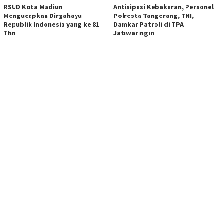
RSUD Kota Madiun
Antisipasi Kebakaran, Personel
Mengucapkan Dirgahayu
Polresta Tangerang, TNI,
Republik Indonesia yang ke 81
Damkar Patroli di TPA
Thn
Jatiwaringin