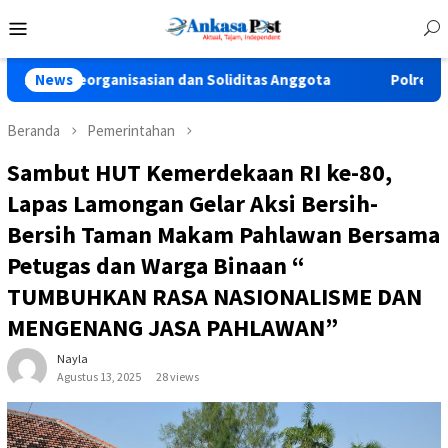
Loncat
Menu
ke
Mobile
konten
rganisasian dan Soliditas Anggota
News
Polres Pasuruan Tegas
Beranda
Pemerintahan
Sambut HUT Kemerdekaan RI ke-80,
Lapas Lamongan Gelar Aksi Bersih-
Bersih Taman Makam Pahlawan Bersama
Petugas dan Warga Binaan “
TUMBUHKAN RASA NASIONALISME DAN
MENGENANG JASA PAHLAWAN”
Nayla
Agustus 13, 2025
28 views