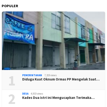
POPULER
1
PEMERINTAHAN
7,319 views
Diduga Kuat Oknum Ormas PP Mengelak Saat…
2
DESA
4,933 views
Kades Dua istri ini Mengucapkan Terimaka…