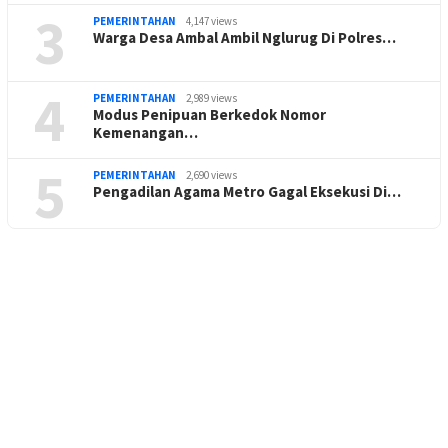
3
PEMERINTAHAN
4,147 views
Warga Desa Ambal Ambil Nglurug Di Polres…
4
PEMERINTAHAN
2,989 views
Modus Penipuan Berkedok Nomor
Kemenangan…
5
PEMERINTAHAN
2,690 views
Pengadilan Agama Metro Gagal Eksekusi Di…