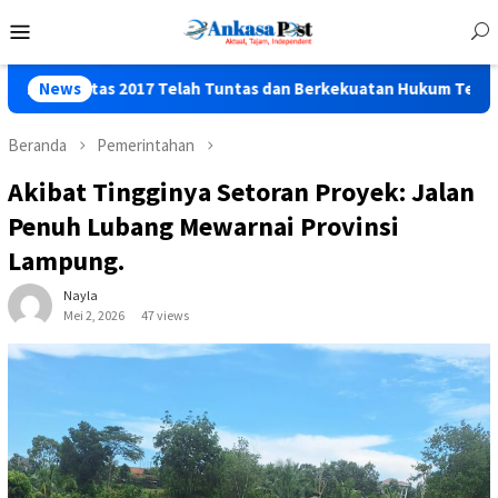
Loncat
Menu
ke
Mobile
konten
2017 Telah Tuntas dan Berkekuatan Hukum Tetap
News
Polres 
Beranda
Pemerintahan
Akibat Tingginya Setoran Proyek: Jalan
Penuh Lubang Mewarnai Provinsi
Lampung.
Nayla
Mei 2, 2026
47 views