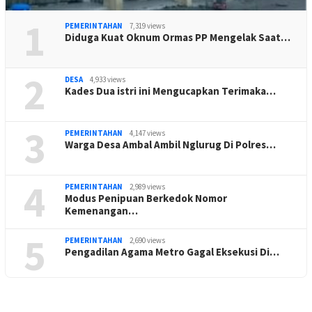
1
PEMERINTAHAN
7,319 views
Diduga Kuat Oknum Ormas PP Mengelak Saat…
2
DESA
4,933 views
Kades Dua istri ini Mengucapkan Terimaka…
3
PEMERINTAHAN
4,147 views
Warga Desa Ambal Ambil Nglurug Di Polres…
4
PEMERINTAHAN
2,989 views
Modus Penipuan Berkedok Nomor
Kemenangan…
5
PEMERINTAHAN
2,690 views
Pengadilan Agama Metro Gagal Eksekusi Di…