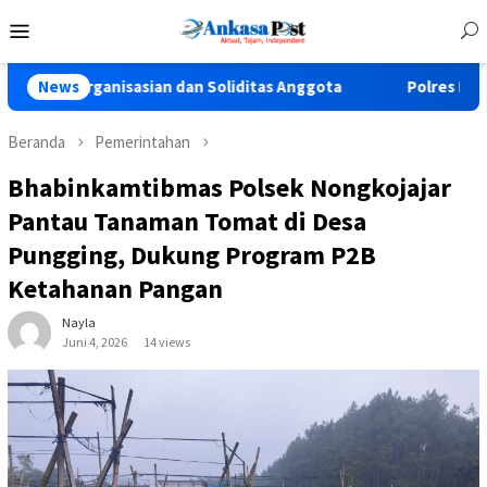
Loncat
Menu
ke
Mobile
konten
nisasian dan Soliditas Anggota
News
Polres Pasuruan Tegaskan
Beranda
Pemerintahan
Bhabinkamtibmas Polsek Nongkojajar
Pantau Tanaman Tomat di Desa
Pungging, Dukung Program P2B
Ketahanan Pangan
Nayla
Juni 4, 2026
14 views