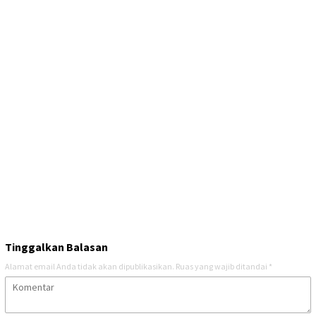
Tinggalkan Balasan
Alamat email Anda tidak akan dipublikasikan.
Ruas yang wajib ditandai
*