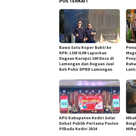
POS TERKAIT
Bawa Satu Koper Bukti ke
Penu
KPK: LSM HJM Laporkan
Mage
Dugaan Korupsi 100 Desa di
Peny
Lamongan dan Dugaan Jual
Raha
Beli Pokir DPRD Lamongan
Lant
KPU Kabupaten Kediri Gelar
Mbak
Debat Publik Pertama Paslon
Bing
Pilkada Kediri 2024
Mift