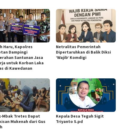
h Haru, Kapolres
Netralitas Pemerintah
tan Dampingi
Dipertaruhkan di Balik Diksi
erahan Santunan Jasa
‘Wajib’ Komdigi
rja untuk Korban Laka
as di Kawedanan
-Mbak Tretes Dapat
Kepala Desa Teguh Sigit
kisan Mukenah dari Gus
Triyanto S.pd
ah