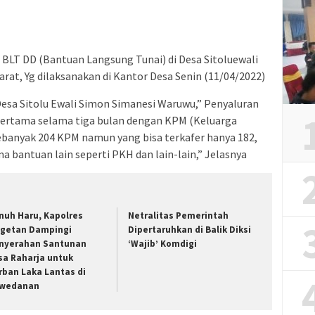
BLT DD (Bantuan Langsung Tunai) di Desa Sitoluewali
at, Yg dilaksanakan di Kantor Desa Senin (11/04/2022)
esa Sitolu Ewali Simon Simanesi Waruwu,” Penyaluran
pertama selama tiga bulan dengan KPM (Keluarga
ebanyak 204 KPM namun yang bisa terkafer hanya 182,
 bantuan lain seperti PKH dan lain-lain,” Jelasnya
nuh Haru, Kapolres
Netralitas Pemerintah
getan Dampingi
Dipertaruhkan di Balik Diksi
nyerahan Santunan
‘Wajib’ Komdigi
sa Raharja untuk
rban Laka Lantas di
wedanan