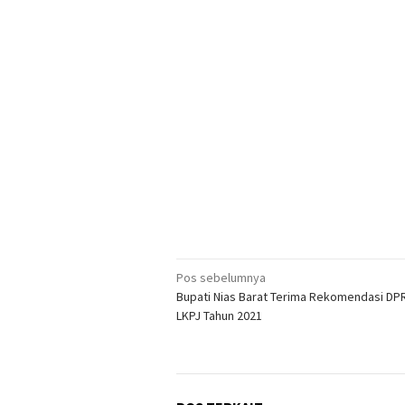
Navigasi
Pos sebelumnya
Bupati Nias Barat Terima Rekomendasi DP
pos
LKPJ Tahun 2021