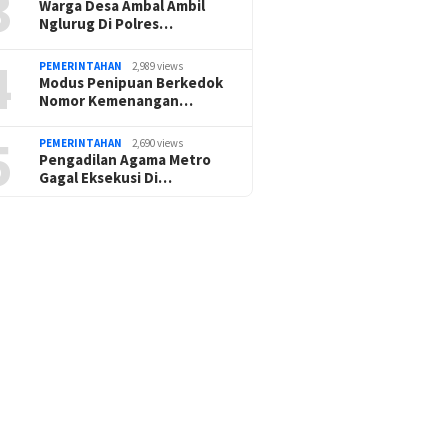
3
Warga Desa Ambal Ambil
Nglurug Di Polres…
4
PEMERINTAHAN
2,989 views
Modus Penipuan Berkedok
Nomor Kemenangan…
5
PEMERINTAHAN
2,690 views
Pengadilan Agama Metro
Gagal Eksekusi Di…