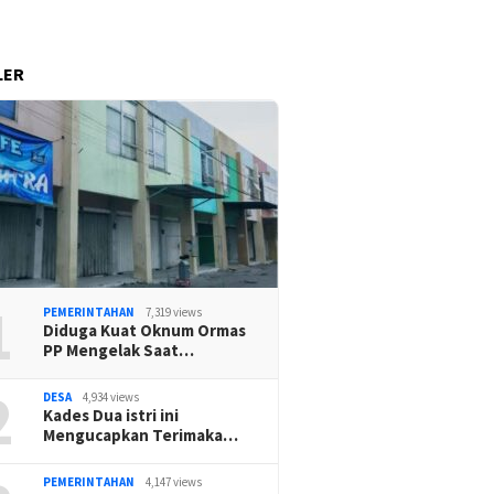
LER
1
PEMERINTAHAN
7,319 views
Diduga Kuat Oknum Ormas
PP Mengelak Saat…
2
DESA
4,934 views
Kades Dua istri ini
Mengucapkan Terimaka…
PEMERINTAHAN
4,147 views