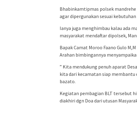
Bhabinkamtipmas polsek mandrehe E
agar dipergunakan sesuai kebutuhan
Ianya juga menghimbau kalau ada ma
masyarakat mendaftar dipolsek, Man
Bapak Camat Moroo Faano Gulo M,M
Arahan bimbingannya menyampaikan
” Kita mendukung penuh aparat Desa 
kita dari kecamatan siap membantu
bazato.
Kegiatan pembagian BLT tersebut hin
diakhiri dgn Doa dari utusan Masyaraka