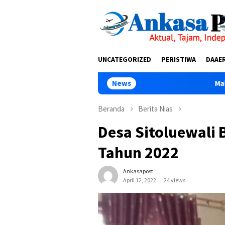
Loncat
tutup
ke
konten
UNCATEGORIZED
PERISTIWA
DAAE
News
Malam Terakhir Dikla
Beranda
Berita Nias
Desa Sitoluewali 
Tahun 2022
Ankasapost
April 12, 2022
24 views