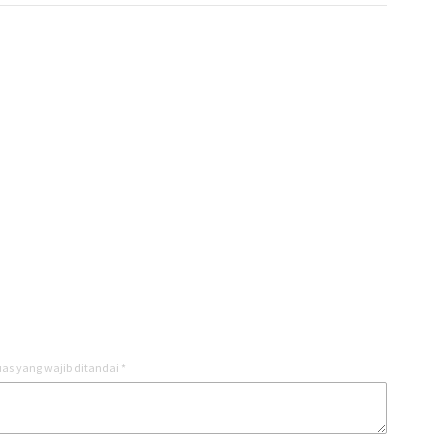
as yang wajib ditandai
*