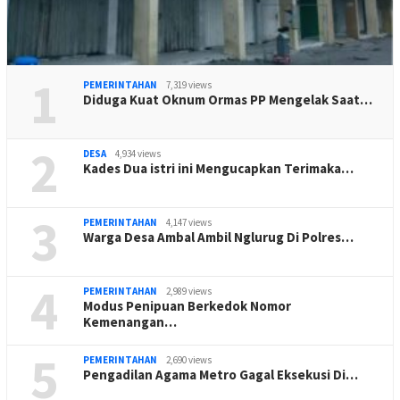
1
PEMERINTAHAN
7,319 views
Diduga Kuat Oknum Ormas PP Mengelak Saat…
2
DESA
4,934 views
Kades Dua istri ini Mengucapkan Terimaka…
3
PEMERINTAHAN
4,147 views
Warga Desa Ambal Ambil Nglurug Di Polres…
4
PEMERINTAHAN
2,989 views
Modus Penipuan Berkedok Nomor
Kemenangan…
5
PEMERINTAHAN
2,690 views
Pengadilan Agama Metro Gagal Eksekusi Di…