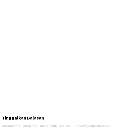
Tinggalkan Balasan
Alamat email Anda tidak akan dipublikasikan.
Ruas yang wajib ditandai
*