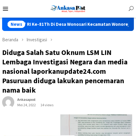
Loncat
Menu
ke
Mobile
konten
Ke-81Th Di Desa Wonosari Kecamatan Wonorejo Seru Bos…..
News
Beranda
Investigasi
Diduga Salah Satu Oknum LSM LIN
Lembaga Investigasi Negara dan media
nasional laporkanupdate24.com
Pasuruan diduga lakukan pencemaran
nama baik
Ankasapost
Mei 24, 2022
14 views