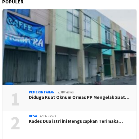
POPULER
1
PEMERINTAHAN
7,318 views
Diduga Kuat Oknum Ormas PP Mengelak Saat…
2
DESA
4,932 views
Kades Dua istri ini Mengucapkan Terimaka…