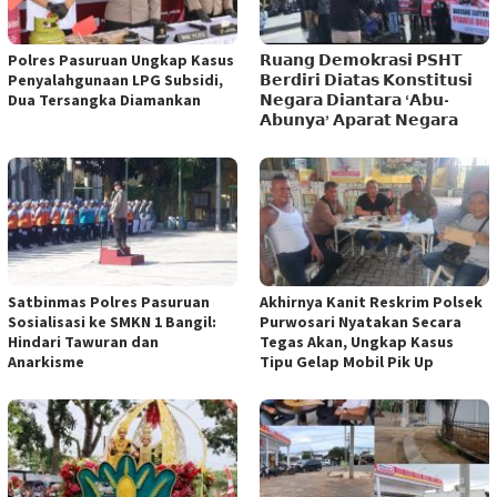
Polres Pasuruan Ungkap Kasus
𝗥𝘂𝗮𝗻𝗴 𝗗𝗲𝗺𝗼𝗸𝗿𝗮𝘀𝗶 𝗣𝗦𝗛𝗧
Penyalahgunaan LPG Subsidi,
𝗕𝗲𝗿𝗱𝗶𝗿𝗶 𝗗𝗶𝗮𝘁𝗮𝘀 𝗞𝗼𝗻𝘀𝘁𝗶𝘁𝘂𝘀𝗶
Dua Tersangka Diamankan
𝗡𝗲𝗴𝗮𝗿𝗮 𝗗𝗶𝗮𝗻𝘁𝗮𝗿𝗮 ‘𝗔𝗯𝘂-
𝗔𝗯𝘂𝗻𝘆𝗮’ 𝗔𝗽𝗮𝗿𝗮𝘁 𝗡𝗲𝗴𝗮𝗿𝗮
Satbinmas Polres Pasuruan
Akhirnya Kanit Reskrim Polsek
Sosialisasi ke SMKN 1 Bangil:
Purwosari Nyatakan Secara
Hindari Tawuran dan
Tegas Akan, Ungkap Kasus
Anarkisme
Tipu Gelap Mobil Pik Up