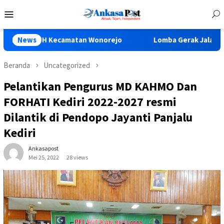
Loncat
Menu
ke
Mobile
konten
TH Kecamatan Wonorejo
News
Lomba Gerak Jalan Dalam Pering
Beranda
Uncategorized
Pelantikan Pengurus MD KAHMO Dan
FORHATI Kediri 2022-2027 resmi
Dilantik di Pendopo Jayanti Panjalu
Kediri
Ankasapost
Mei 25, 2022
28 views