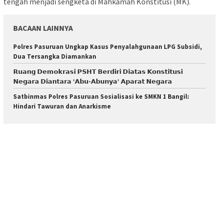
tengah menjadi sengketa di Mahkamah Konstitusi (MK).
BACAAN LAINNYA
Polres Pasuruan Ungkap Kasus Penyalahgunaan LPG Subsidi,
Dua Tersangka Diamankan
𝗥𝘂𝗮𝗻𝗴 𝗗𝗲𝗺𝗼𝗸𝗿𝗮𝘀𝗶 𝗣𝗦𝗛𝗧 𝗕𝗲𝗿𝗱𝗶𝗿𝗶 𝗗𝗶𝗮𝘁𝗮𝘀 𝗞𝗼𝗻𝘀𝘁𝗶𝘁𝘂𝘀𝗶
𝗡𝗲𝗴𝗮𝗿𝗮 𝗗𝗶𝗮𝗻𝘁𝗮𝗿𝗮 ‘𝗔𝗯𝘂-𝗔𝗯𝘂𝗻𝘆𝗮’ 𝗔𝗽𝗮𝗿𝗮𝘁 𝗡𝗲𝗴𝗮𝗿𝗮
Satbinmas Polres Pasuruan Sosialisasi ke SMKN 1 Bangil:
Hindari Tawuran dan Anarkisme