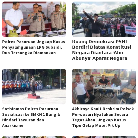
Polres Pasuruan Ungkap Kasus
𝗥𝘂𝗮𝗻𝗴 𝗗𝗲𝗺𝗼𝗸𝗿𝗮𝘀𝗶 𝗣𝗦𝗛𝗧
Penyalahgunaan LPG Subsidi,
𝗕𝗲𝗿𝗱𝗶𝗿𝗶 𝗗𝗶𝗮𝘁𝗮𝘀 𝗞𝗼𝗻𝘀𝘁𝗶𝘁𝘂𝘀𝗶
Dua Tersangka Diamankan
𝗡𝗲𝗴𝗮𝗿𝗮 𝗗𝗶𝗮𝗻𝘁𝗮𝗿𝗮 ‘𝗔𝗯𝘂-
𝗔𝗯𝘂𝗻𝘆𝗮’ 𝗔𝗽𝗮𝗿𝗮𝘁 𝗡𝗲𝗴𝗮𝗿𝗮
Satbinmas Polres Pasuruan
Akhirnya Kanit Reskrim Polsek
Sosialisasi ke SMKN 1 Bangil:
Purwosari Nyatakan Secara
Hindari Tawuran dan
Tegas Akan, Ungkap Kasus
Anarkisme
Tipu Gelap Mobil Pik Up