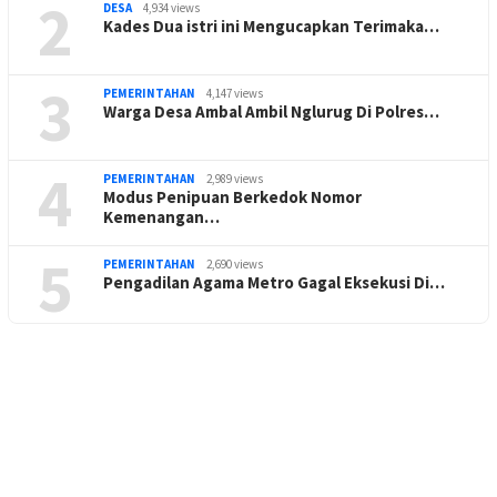
2
DESA
4,934 views
Kades Dua istri ini Mengucapkan Terimaka…
3
PEMERINTAHAN
4,147 views
Warga Desa Ambal Ambil Nglurug Di Polres…
4
PEMERINTAHAN
2,989 views
Modus Penipuan Berkedok Nomor
Kemenangan…
5
PEMERINTAHAN
2,690 views
Pengadilan Agama Metro Gagal Eksekusi Di…