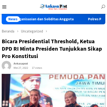
Loncat
Menu
ke
Mobile
konten
sasian dan Soliditas Anggota
News
Polres Pasuruan Tegaskan P
Beranda
Uncategorized
Bicara Presidential Threshold, Ketua
DPD RI Minta Presiden Tunjukkan Sikap
Pro Konstitusi
Ankasapost
Mei 27, 2022
17 views