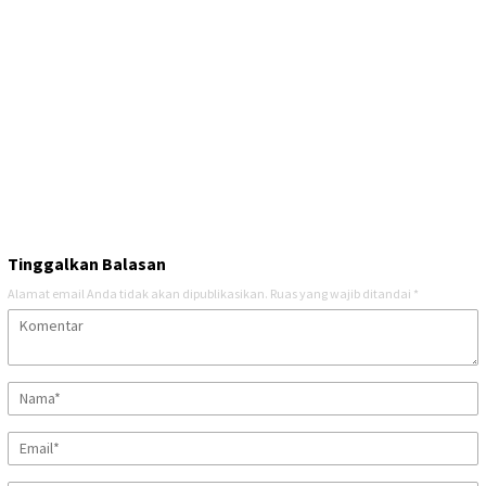
Tinggalkan Balasan
Alamat email Anda tidak akan dipublikasikan.
Ruas yang wajib ditandai
*