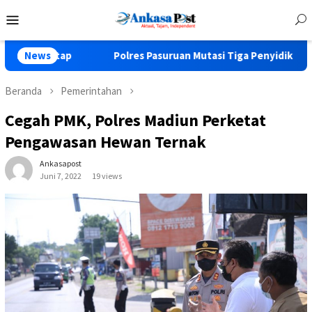
Loncat
Menu
ke
Mobile
konten
News
Polres Pasuruan Mutasi Tiga Penyidik Polsek Beji Demi E
Beranda
Pemerintahan
Cegah PMK, Polres Madiun Perketat
Pengawasan Hewan Ternak
Ankasapost
Juni 7, 2022
19 views