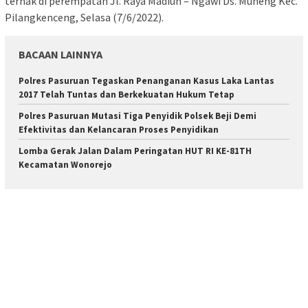
ternak di perempatan Jl. Raya Madiun – Ngawi Ds. Muneng Kec.
Pilangkenceng, Selasa (7/6/2022).
BACAAN LAINNYA
Polres Pasuruan Tegaskan Penanganan Kasus Laka Lantas
2017 Telah Tuntas dan Berkekuatan Hukum Tetap
Polres Pasuruan Mutasi Tiga Penyidik Polsek Beji Demi
Efektivitas dan Kelancaran Proses Penyidikan
Lomba Gerak Jalan Dalam Peringatan HUT RI KE-81TH
Kecamatan Wonorejo