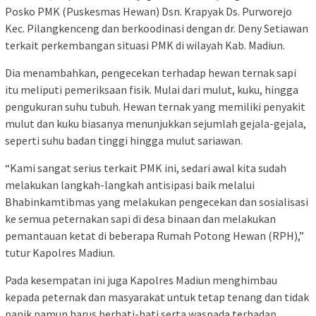
Posko PMK (Puskesmas Hewan) Dsn. Krapyak Ds. Purworejo
Kec. Pilangkenceng dan berkoodinasi dengan dr. Deny Setiawan
terkait perkembangan situasi PMK di wilayah Kab. Madiun.
Dia menambahkan, pengecekan terhadap hewan ternak sapi
itu meliputi pemeriksaan fisik. Mulai dari mulut, kuku, hingga
pengukuran suhu tubuh. Hewan ternak yang memiliki penyakit
mulut dan kuku biasanya menunjukkan sejumlah gejala-gejala,
seperti suhu badan tinggi hingga mulut sariawan.
“Kami sangat serius terkait PMK ini, sedari awal kita sudah
melakukan langkah-langkah antisipasi baik melalui
Bhabinkamtibmas yang melakukan pengecekan dan sosialisasi
ke semua peternakan sapi di desa binaan dan melakukan
pemantauan ketat di beberapa Rumah Potong Hewan (RPH),”
tutur Kapolres Madiun.
Pada kesempatan ini juga Kapolres Madiun menghimbau
kepada peternak dan masyarakat untuk tetap tenang dan tidak
panik namun harus berhati-hati serta waspada terhadap