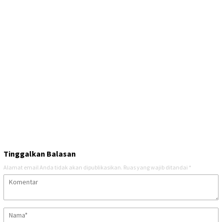
Tinggalkan Balasan
Alamat email Anda tidak akan dipublikasikan.
Ruas yang wajib ditandai
*