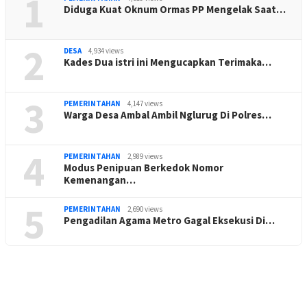
1
Diduga Kuat Oknum Ormas PP Mengelak Saat…
2
DESA
4,934 views
Kades Dua istri ini Mengucapkan Terimaka…
3
PEMERINTAHAN
4,147 views
Warga Desa Ambal Ambil Nglurug Di Polres…
4
PEMERINTAHAN
2,989 views
Modus Penipuan Berkedok Nomor
Kemenangan…
5
PEMERINTAHAN
2,690 views
Pengadilan Agama Metro Gagal Eksekusi Di…