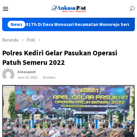
Loncat
Menu
ke
Mobile
konten
h Di Desa Wonosari Kecamatan Wonorejo Seru Bos…..
News
Mal
Beranda
Polri
Polres Kediri Gelar Pasukan Operasi
Patuh Semeru 2022
Ankasapost
Juni 13, 2022
16 views