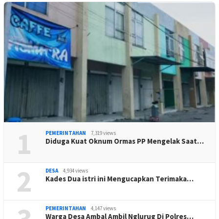
1
PEMERINTAHAN
7,319 views
Diduga Kuat Oknum Ormas PP Mengelak Saat…
2
DESA
4,934 views
Kades Dua istri ini Mengucapkan Terimaka…
3
PEMERINTAHAN
4,147 views
Warga Desa Ambal Ambil Nglurug Di Polres…