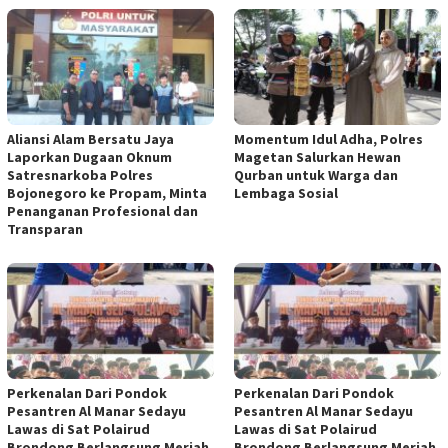
Aliansi Alam Bersatu Jaya
Momentum Idul Adha, Polres
Laporkan Dugaan Oknum
Magetan Salurkan Hewan
Satresnarkoba Polres
Qurban untuk Warga dan
Bojonegoro ke Propam, Minta
Lembaga Sosial
Penanganan Profesional dan
Transparan
Perkenalan Dari Pondok
Perkenalan Dari Pondok
Pesantren Al Manar Sedayu
Pesantren Al Manar Sedayu
Lawas di Sat Polairud
Lawas di Sat Polairud
Brondong Berlangsung Meriah,
Brondong Berlangsung Meriah,