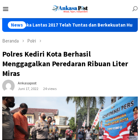
Loncat
Menu
ke
Mobile
konten
 Lantas 2017 Telah Tuntas dan Berkekuatan Hukum Tetap
News
Beranda
Polri
Polres Kediri Kota Berhasil
Menggagalkan Peredaran Ribuan Liter
Miras
Ankasapost
Juni 17, 2022
24 views