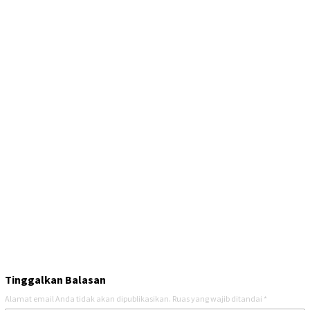
Tinggalkan Balasan
Alamat email Anda tidak akan dipublikasikan.
Ruas yang wajib ditandai
*