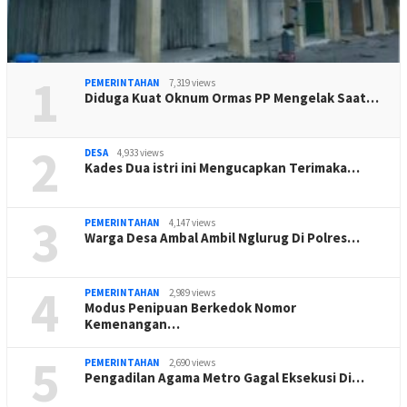
1
PEMERINTAHAN
7,319 views
Diduga Kuat Oknum Ormas PP Mengelak Saat…
2
DESA
4,933 views
Kades Dua istri ini Mengucapkan Terimaka…
3
PEMERINTAHAN
4,147 views
Warga Desa Ambal Ambil Nglurug Di Polres…
4
PEMERINTAHAN
2,989 views
Modus Penipuan Berkedok Nomor
Kemenangan…
5
PEMERINTAHAN
2,690 views
Pengadilan Agama Metro Gagal Eksekusi Di…