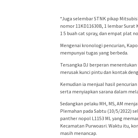
“Juga selembar STNK pikap Mitsubishi
nomor 11KD11630B, 1 lembar Surat KI
1 5 buah cat spray, dan empat plat n
Mengenai kronologi pencurian, Kapo
mempunyai tugas yang berbeda.
Tersangka DJ berperan menentukan 
merusak kunci pintu dan kontak den
Kemudian ia menjual hasil pencuria
serta menyiapkan sarana dalam mela
Sedangkan pelaku MH, MS, AM menjal
Plemahan pada Sabtu (10/5/2022) sek
panther nopol L1153 ML yang meman
Kecamatan Purwoasri. Waktu itu, k
masih menancap.