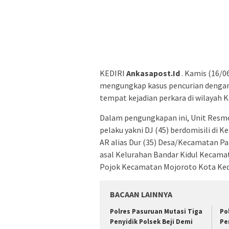
KEDIRI
Ankasapost.Id
. Kamis (16/0
mengungkap kasus pencurian dengan
tempat kejadian perkara di wilayah K
Dalam pengungkapan ini, Unit Resmo
pelaku yakni DJ (45) berdomisili di 
AR alias Dur (35) Desa/Kecamatan 
asal Kelurahan Bandar Kidul Kecamat
Pojok Kecamatan Mojoroto Kota Kedi
BACAAN LAINNYA
Polres Pasuruan Mutasi Tiga
Po
Penyidik Polsek Beji Demi
Pe