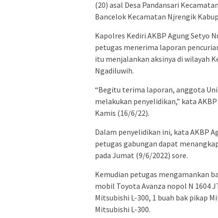
(20) asal Desa Pandansari Kecamatan
Bancelok Kecamatan Njrengik Kabu
Kapolres Kediri AKBP Agung Setyo N
petugas menerima laporan pencurian
itu menjalankan aksinya di wilayah
Ngadiluwih.
“Begitu terima laporan, anggota Uni
melakukan penyelidikan,” kata AKBP 
Kamis (16/6/22).
Dalam penyelidikan ini, kata AKBP A
petugas gabungan dapat menangkap 
pada Jumat (9/6/2022) sore.
Kemudian petugas mengamankan barang
mobil Toyota Avanza nopol N 1604 JT
Mitsubishi L-300, 1 buah bak pikap M
Mitsubishi L-300.