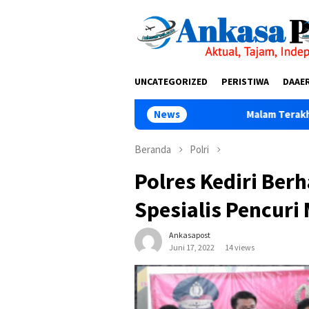
Loncat
tutup
ke
konten
UNCATEGORIZED
PERISTIWA
DAAE
Malam Terakhir Diklat Ke-III Alian
News
Beranda
Polri
Polres Kediri Ber
Spesialis Pencuri 
Ankasapost
Juni 17, 2022
14 views