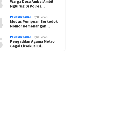
3
Warga Desa Ambal Ambil
Nglurug Di Polres…
4
PEMERINTAHAN
2,989 views
Modus Penipuan Berkedok
Nomor Kemenangan…
5
PEMERINTAHAN
2,690 views
Pengadilan Agama Metro
Gagal Eksekusi Di…