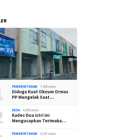
LER
1
PEMERINTAHAN
7,319 views
Diduga Kuat Oknum Ormas
PP Mengelak Saat…
2
DESA
4,934 views
Kades Dua istri ini
Mengucapkan Terimaka…
PEMERINTAHAN
4,147 views