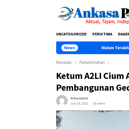
Loncat
tutup
ke
konten
UNCATEGORIZED
PERISTIWA
DAAE
Malam Terakhir Diklat Ke-III Aliansi
News
Beranda
Pemerintahan
Ketum A2LI Cium 
Pembangunan Ged
Ankasapost
Juli 29, 2022
26 views