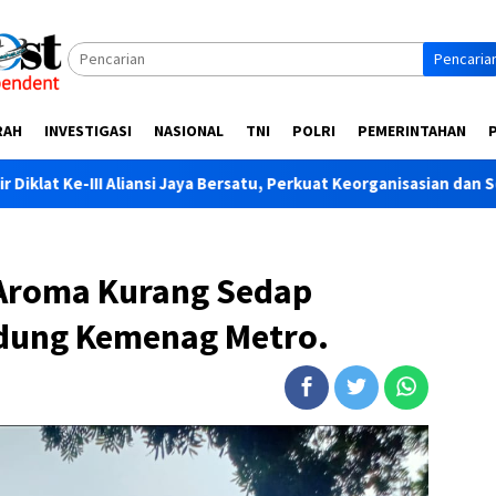
Pencaria
RAH
INVESTIGASI
NASIONAL
TNI
POLRI
PEMERINTAHAN
 Jaya Bersatu, Perkuat Keorganisasian dan Soliditas Anggota
Aroma Kurang Sedap
ung Kemenag Metro.