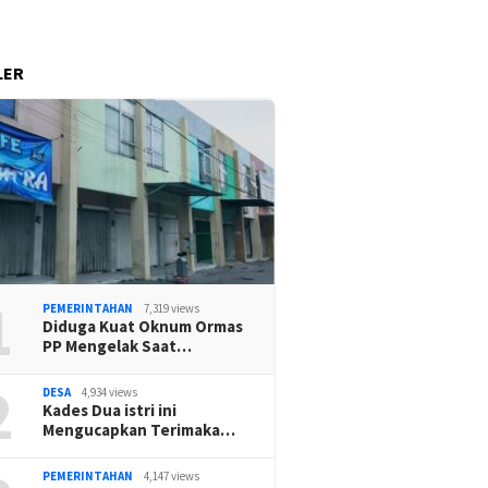
LER
1
PEMERINTAHAN
7,319 views
Diduga Kuat Oknum Ormas
PP Mengelak Saat…
2
DESA
4,934 views
Kades Dua istri ini
Mengucapkan Terimaka…
PEMERINTAHAN
4,147 views