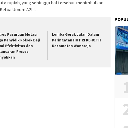
uta rupiah, yang sehingga hal tersebut menimbulkan
 Ketua Umum A2LI.
POPU
lres Pasuruan Mutasi
Lomba Gerak Jalan Dalam
ga Penyidik Polsek Beji
Peringatan HUT RI KE-81TH
mi Efektivitas dan
Kecamatan Wonorejo
lancaran Proses
nyidikan