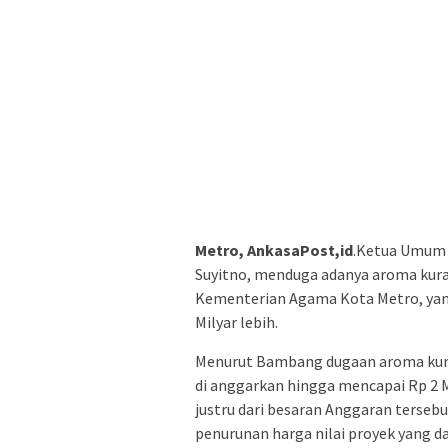
Metro, AnkasaPost,id
.Ketua Umum 
Suyitno, menduga adanya aroma kur
Kementerian Agama Kota Metro, yang
Milyar lebih.
Menurut Bambang dugaan aroma kuran
di anggarkan hingga mencapai Rp 2 M
justru dari besaran Anggaran terse
penurunan harga nilai proyek yang d