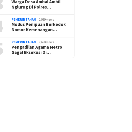
3
Warga Desa Ambal Ambil
Nglurug Di Polres…
4
PEMERINTAHAN
2,989 views
Modus Penipuan Berkedok
Nomor Kemenangan…
5
PEMERINTAHAN
2,690 views
Pengadilan Agama Metro
Gagal Eksekusi Di…