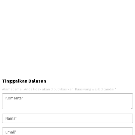
Tinggalkan Balasan
Alamat email Anda tidak akan dipublikasikan.
Ruas yang wajib ditandai
*