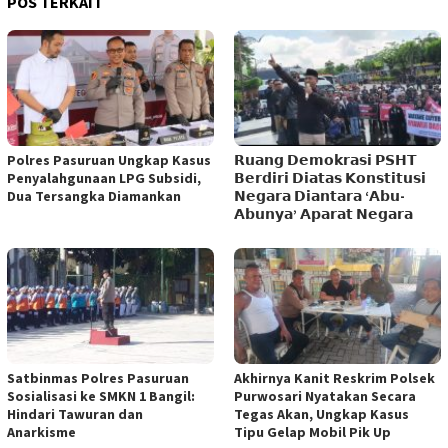
POS TERKAIT
Polres Pasuruan Ungkap Kasus
𝗥𝘂𝗮𝗻𝗴 𝗗𝗲𝗺𝗼𝗸𝗿𝗮𝘀𝗶 𝗣𝗦𝗛𝗧
Penyalahgunaan LPG Subsidi,
𝗕𝗲𝗿𝗱𝗶𝗿𝗶 𝗗𝗶𝗮𝘁𝗮𝘀 𝗞𝗼𝗻𝘀𝘁𝗶𝘁𝘂𝘀𝗶
Dua Tersangka Diamankan
𝗡𝗲𝗴𝗮𝗿𝗮 𝗗𝗶𝗮𝗻𝘁𝗮𝗿𝗮 ‘𝗔𝗯𝘂-
𝗔𝗯𝘂𝗻𝘆𝗮’ 𝗔𝗽𝗮𝗿𝗮𝘁 𝗡𝗲𝗴𝗮𝗿𝗮
Satbinmas Polres Pasuruan
Akhirnya Kanit Reskrim Polsek
Sosialisasi ke SMKN 1 Bangil:
Purwosari Nyatakan Secara
Hindari Tawuran dan
Tegas Akan, Ungkap Kasus
Anarkisme
Tipu Gelap Mobil Pik Up