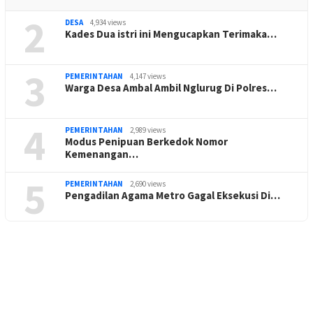
2
DESA
4,934 views
Kades Dua istri ini Mengucapkan Terimaka…
3
PEMERINTAHAN
4,147 views
Warga Desa Ambal Ambil Nglurug Di Polres…
4
PEMERINTAHAN
2,989 views
Modus Penipuan Berkedok Nomor
Kemenangan…
5
PEMERINTAHAN
2,690 views
Pengadilan Agama Metro Gagal Eksekusi Di…