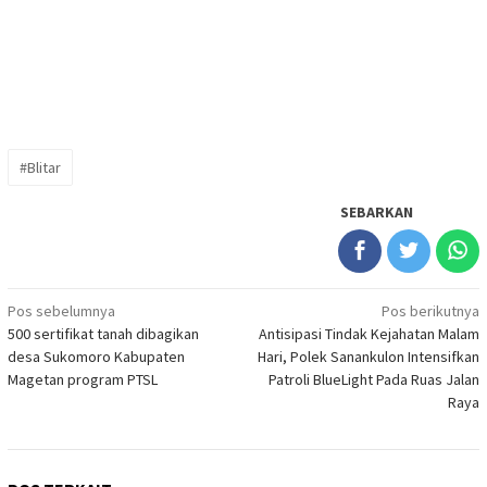
#Blitar
SEBARKAN
Navigasi
Pos sebelumnya
Pos berikutnya
500 sertifikat tanah dibagikan
Antisipasi Tindak Kejahatan Malam
pos
desa Sukomoro Kabupaten
Hari, Polek Sanankulon Intensifkan
Magetan program PTSL
Patroli BlueLight Pada Ruas Jalan
Raya