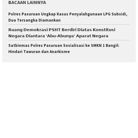
BACAAN LAINNYA
Polres Pasuruan Ungkap Kasus Penyalahgunaan LPG Subsidi,
Dua Tersangka Diamankan
𝗥𝘂𝗮𝗻𝗴 𝗗𝗲𝗺𝗼𝗸𝗿𝗮𝘀𝗶 𝗣𝗦𝗛𝗧 𝗕𝗲𝗿𝗱𝗶𝗿𝗶 𝗗𝗶𝗮𝘁𝗮𝘀 𝗞𝗼𝗻𝘀𝘁𝗶𝘁𝘂𝘀𝗶
𝗡𝗲𝗴𝗮𝗿𝗮 𝗗𝗶𝗮𝗻𝘁𝗮𝗿𝗮 ‘𝗔𝗯𝘂-𝗔𝗯𝘂𝗻𝘆𝗮’ 𝗔𝗽𝗮𝗿𝗮𝘁 𝗡𝗲𝗴𝗮𝗿𝗮
Satbinmas Polres Pasuruan Sosialisasi ke SMKN 1 Bangil:
Hindari Tawuran dan Anarkisme