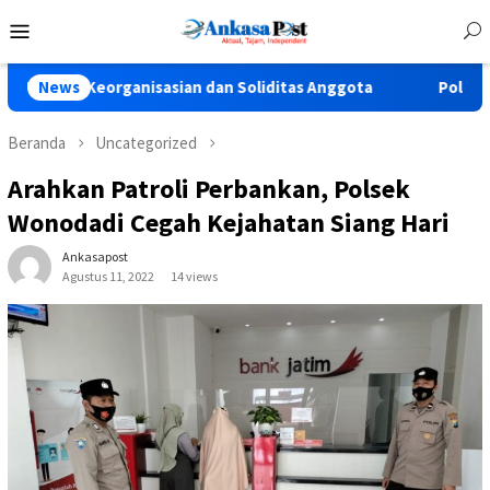
Loncat
Menu
ke
Mobile
konten
 Keorganisasian dan Soliditas Anggota
News
Polres Pasuruan T
Beranda
Uncategorized
Arahkan Patroli Perbankan, Polsek
Wonodadi Cegah Kejahatan Siang Hari
Ankasapost
Agustus 11, 2022
14 views