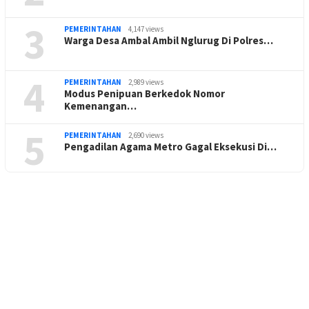
3
PEMERINTAHAN
4,147 views
Warga Desa Ambal Ambil Nglurug Di Polres…
4
PEMERINTAHAN
2,989 views
Modus Penipuan Berkedok Nomor
Kemenangan…
5
PEMERINTAHAN
2,690 views
Pengadilan Agama Metro Gagal Eksekusi Di…