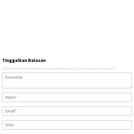
Tinggalkan Balasan
Alamat email Anda tidak akan dipublikasikan.
Ruas yang wajib ditandai
*