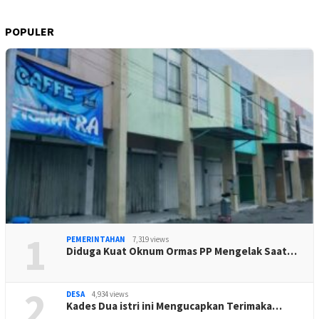
POPULER
1
PEMERINTAHAN
7,319 views
Diduga Kuat Oknum Ormas PP Mengelak Saat…
2
DESA
4,934 views
Kades Dua istri ini Mengucapkan Terimaka…