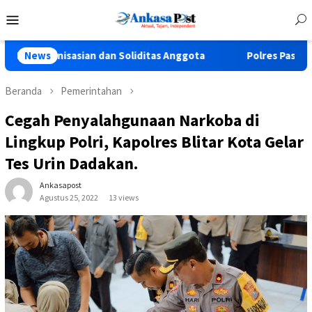
Loncat
Menu
ke
Mobile
konten
sasian dan Soliditas Anggota
News
Polres Pasuruan Tegaskan P
Beranda
Pemerintahan
Cegah Penyalahgunaan Narkoba di
Lingkup Polri, Kapolres Blitar Kota Gelar
Tes Urin Dadakan.
Ankasapost
Agustus 25, 2022
13 views