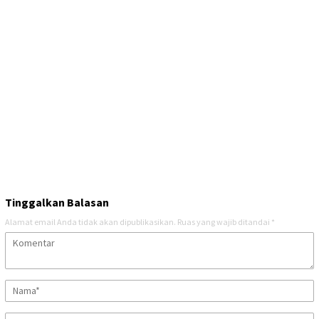
Tinggalkan Balasan
Alamat email Anda tidak akan dipublikasikan.
Ruas yang wajib ditandai
*