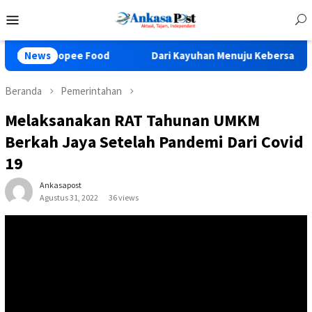
Loncat
Menu
ke
Mobile
konten
ee Food
News
Dari Kayuhan Menuju Kebersamaan, Polres Mojok
Beranda
Pemerintahan
Melaksanakan RAT Tahunan UMKM
Berkah Jaya Setelah Pandemi Dari Covid
19
Ankasapost
Agustus 31, 2022
36 views