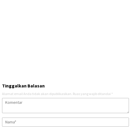
Tinggalkan Balasan
Alamat email Anda tidak akan dipublikasikan.
Ruas yang wajib ditandai
*