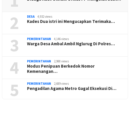
1
2
DESA
4,932 views
Kades Dua istri ini Mengucapkan Terimaka…
3
PEMERINTAHAN
4,146 views
Warga Desa Ambal Ambil Nglurug Di Polres…
4
PEMERINTAHAN
2,988 views
Modus Penipuan Berkedok Nomor
Kemenangan…
5
PEMERINTAHAN
2,689 views
Pengadilan Agama Metro Gagal Eksekusi Di…