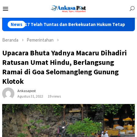
Loncat
Menu
ke
Mobile
konten
Telah Tuntas dan Berkekuatan Hukum Tetap
News
Polres Pasur
Beranda
Pemerintahan
Upacara Bhuta Yadnya Macaru Dihadiri
Ratusan Umat Hindu, Berlangsung
Ramai di Goa Selomangleng Gunung
Klotok
Ankasapost
Agustus 31, 2022
19 views