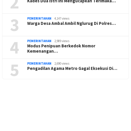
2
Kades Dua istri ini Mengucapkan Terimaka…
3
PEMERINTAHAN
4,147 views
Warga Desa Ambal Ambil Nglurug Di Polres…
4
PEMERINTAHAN
2,989 views
Modus Penipuan Berkedok Nomor
Kemenangan…
5
PEMERINTAHAN
2,690 views
Pengadilan Agama Metro Gagal Eksekusi Di…