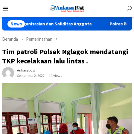
Loncat
Menu
ke
Mobile
konten
nisasian dan Soliditas Anggota
News
Polres Pasuruan Tegaskan
Beranda
Pemerintahan
Tim patroli Polsek Nglegok mendatangi
TKP kecelakaan lalu lintas .
Ankasapost
September 2, 2022
11 views