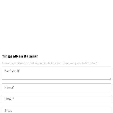
Tinggalkan Balasan
Alamat email Anda tidak akan dipublikasikan.
Ruas yang wajib ditandai
*