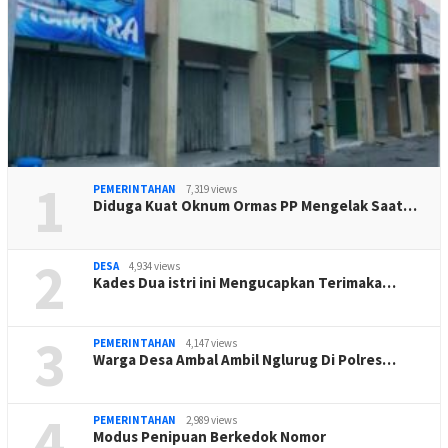
1
PEMERINTAHAN
7,319 views
Diduga Kuat Oknum Ormas PP Mengelak Saat…
2
DESA
4,934 views
Kades Dua istri ini Mengucapkan Terimaka…
3
PEMERINTAHAN
4,147 views
Warga Desa Ambal Ambil Nglurug Di Polres…
4
PEMERINTAHAN
2,989 views
Modus Penipuan Berkedok Nomor