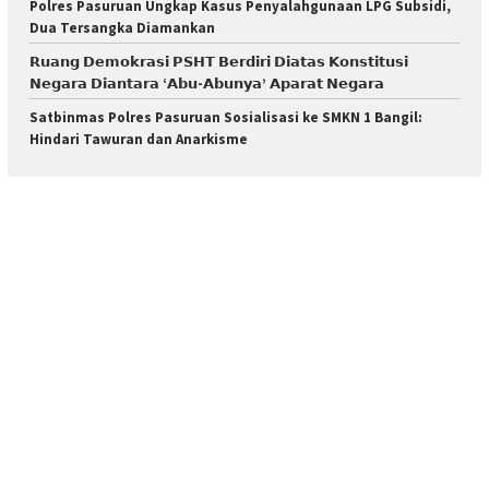
Polres Pasuruan Ungkap Kasus Penyalahgunaan LPG Subsidi,
Dua Tersangka Diamankan
𝗥𝘂𝗮𝗻𝗴 𝗗𝗲𝗺𝗼𝗸𝗿𝗮𝘀𝗶 𝗣𝗦𝗛𝗧 𝗕𝗲𝗿𝗱𝗶𝗿𝗶 𝗗𝗶𝗮𝘁𝗮𝘀 𝗞𝗼𝗻𝘀𝘁𝗶𝘁𝘂𝘀𝗶
𝗡𝗲𝗴𝗮𝗿𝗮 𝗗𝗶𝗮𝗻𝘁𝗮𝗿𝗮 ‘𝗔𝗯𝘂-𝗔𝗯𝘂𝗻𝘆𝗮’ 𝗔𝗽𝗮𝗿𝗮𝘁 𝗡𝗲𝗴𝗮𝗿𝗮
Satbinmas Polres Pasuruan Sosialisasi ke SMKN 1 Bangil:
Hindari Tawuran dan Anarkisme