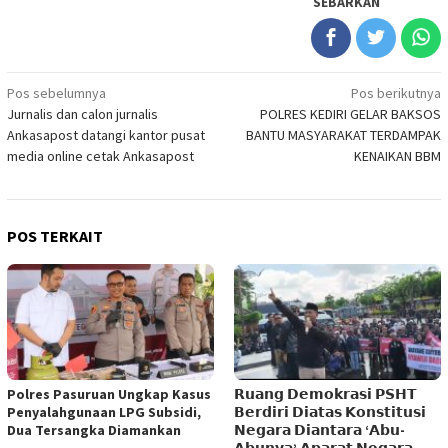
SEBARKAN
Navigasi
Pos sebelumnya
Pos berikutnya
Jurnalis dan calon jurnalis
POLRES KEDIRI GELAR BAKSOS
pos
Ankasapost datangi kantor pusat
BANTU MASYARAKAT TERDAMPAK
media online cetak Ankasapost
KENAIKAN BBM
POS TERKAIT
Polres Pasuruan Ungkap Kasus
𝗥𝘂𝗮𝗻𝗴 𝗗𝗲𝗺𝗼𝗸𝗿𝗮𝘀𝗶 𝗣𝗦𝗛𝗧
Penyalahgunaan LPG Subsidi,
𝗕𝗲𝗿𝗱𝗶𝗿𝗶 𝗗𝗶𝗮𝘁𝗮𝘀 𝗞𝗼𝗻𝘀𝘁𝗶𝘁𝘂𝘀𝗶
Dua Tersangka Diamankan
𝗡𝗲𝗴𝗮𝗿𝗮 𝗗𝗶𝗮𝗻𝘁𝗮𝗿𝗮 ‘𝗔𝗯𝘂-