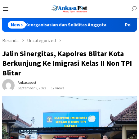
Loncat
Menu
ke
Mobile
konten
t Keorganisasian dan Soliditas Anggota
News
Polres Pasuruan 
Beranda
Uncategorized
Jalin Sinergitas, Kapolres Blitar Kota
Berkunjung Ke Imigrasi Kelas II Non TPI
Blitar
Ankasapost
September 9, 2022
17 views