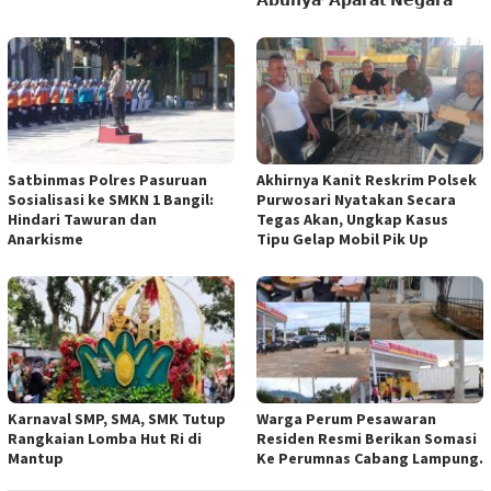
𝗔𝗯𝘂𝗻𝘆𝗮’ 𝗔𝗽𝗮𝗿𝗮𝘁 𝗡𝗲𝗴𝗮𝗿𝗮
Satbinmas Polres Pasuruan
Akhirnya Kanit Reskrim Polsek
Sosialisasi ke SMKN 1 Bangil:
Purwosari Nyatakan Secara
Hindari Tawuran dan
Tegas Akan, Ungkap Kasus
Anarkisme
Tipu Gelap Mobil Pik Up
Karnaval SMP, SMA, SMK Tutup
Warga Perum Pesawaran
Rangkaian Lomba Hut Ri di
Residen Resmi Berikan Somasi
Mantup
Ke Perumnas Cabang Lampung.