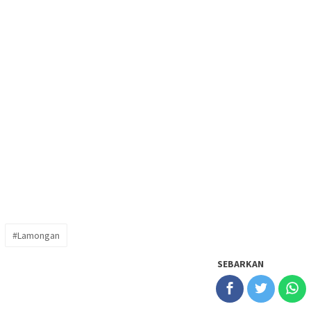
#Lamongan
SEBARKAN