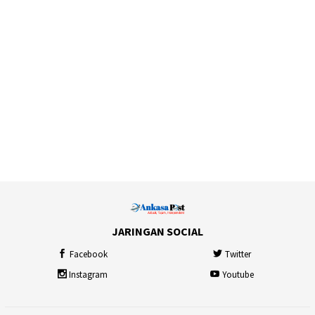
JARINGAN SOCIAL
Facebook
Twitter
Instagram
Youtube