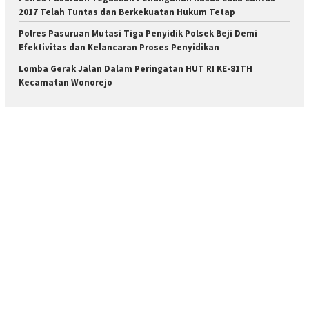
2017 Telah Tuntas dan Berkekuatan Hukum Tetap
Polres Pasuruan Mutasi Tiga Penyidik Polsek Beji Demi
Efektivitas dan Kelancaran Proses Penyidikan
Lomba Gerak Jalan Dalam Peringatan HUT RI KE-81TH
Kecamatan Wonorejo