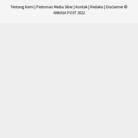
Tentang Kami
|
Pedoman Media Siber
|
Kontak
|
Redaksi
|
Disclaimer
©
ANKASA POST 2022