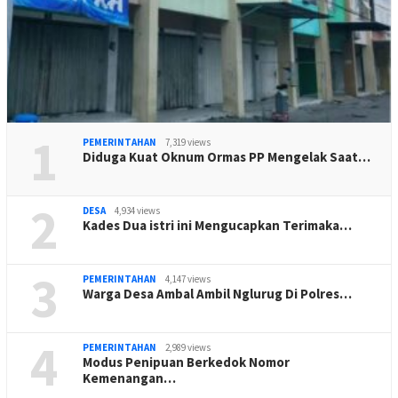
1
PEMERINTAHAN
7,319 views
Diduga Kuat Oknum Ormas PP Mengelak Saat…
2
DESA
4,934 views
Kades Dua istri ini Mengucapkan Terimaka…
3
PEMERINTAHAN
4,147 views
Warga Desa Ambal Ambil Nglurug Di Polres…
4
PEMERINTAHAN
2,989 views
Modus Penipuan Berkedok Nomor
Kemenangan…