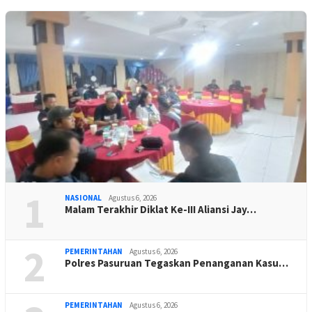
1
NASIONAL
Agustus 6, 2026
Malam Terakhir Diklat Ke-III Aliansi Jay…
2
PEMERINTAHAN
Agustus 6, 2026
Polres Pasuruan Tegaskan Penanganan Kasu…
PEMERINTAHAN
Agustus 6, 2026