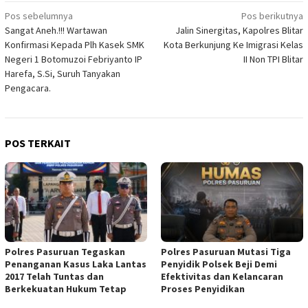
Navigasi
Pos sebelumnya
Pos berikutnya
Sangat Aneh.!!! Wartawan
Jalin Sinergitas, Kapolres Blitar
pos
Konfirmasi Kepada Plh Kasek SMK
Kota Berkunjung Ke Imigrasi Kelas
Negeri 1 Botomuzoi Febriyanto IP
II Non TPI Blitar
Harefa, S.Si, Suruh Tanyakan
Pengacara.
POS TERKAIT
Polres Pasuruan Tegaskan
Polres Pasuruan Mutasi Tiga
Penanganan Kasus Laka Lantas
Penyidik Polsek Beji Demi
2017 Telah Tuntas dan
Efektivitas dan Kelancaran
Berkekuatan Hukum Tetap
Proses Penyidikan