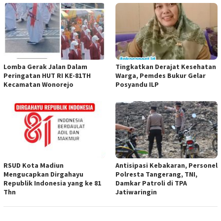
Lomba Gerak Jalan Dalam
Tingkatkan Derajat Kesehatan
Peringatan HUT RI KE-81TH
Warga, Pemdes Bukur Gelar
Kecamatan Wonorejo
Posyandu ILP
RSUD Kota Madiun
Antisipasi Kebakaran, Personel
Mengucapkan Dirgahayu
Polresta Tangerang, TNI,
Republik Indonesia yang ke 81
Damkar Patroli di TPA
Thn
Jatiwaringin