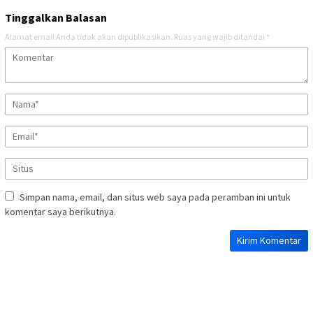
Tinggalkan Balasan
Alamat email Anda tidak akan dipublikasikan.
Ruas yang wajib ditandai
*
Simpan nama, email, dan situs web saya pada peramban ini untuk
komentar saya berikutnya.