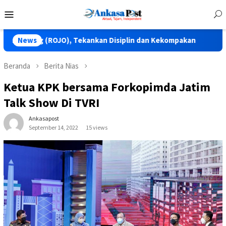
Loncat
Menu
ke
Mobile
konten
O), Tekankan Disiplin dan Kekompakan
News
Pelebaran jalan 
Beranda
Berita Nias
Ketua KPK bersama Forkopimda Jatim
Talk Show Di TVRI
Ankasapost
September 14, 2022
15 views