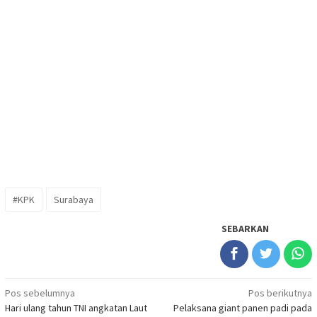
#KPK
Surabaya
SEBARKAN
Navigasi
Pos sebelumnya
Pos berikutnya
Hari ulang tahun TNI angkatan Laut
Pelaksana giant panen padi pada
pos