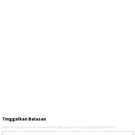
Tinggalkan Balasan
Alamat email Anda tidak akan dipublikasikan.
Ruas yang wajib ditandai
*