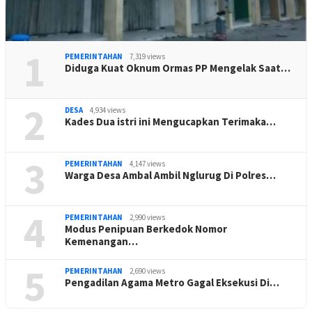
1
PEMERINTAHAN
7,319 views
Diduga Kuat Oknum Ormas PP Mengelak Saat…
2
DESA
4,934 views
Kades Dua istri ini Mengucapkan Terimaka…
3
PEMERINTAHAN
4,147 views
Warga Desa Ambal Ambil Nglurug Di Polres…
4
PEMERINTAHAN
2,990 views
Modus Penipuan Berkedok Nomor
Kemenangan…
5
PEMERINTAHAN
2,690 views
Pengadilan Agama Metro Gagal Eksekusi Di…