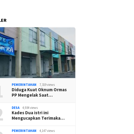
LER
1
PEMERINTAHAN
7,319 views
Diduga Kuat Oknum Ormas
PP Mengelak Saat…
2
DESA
4,934 views
Kades Dua istri ini
Mengucapkan Terimaka…
PEMERINTAHAN
4,147 views