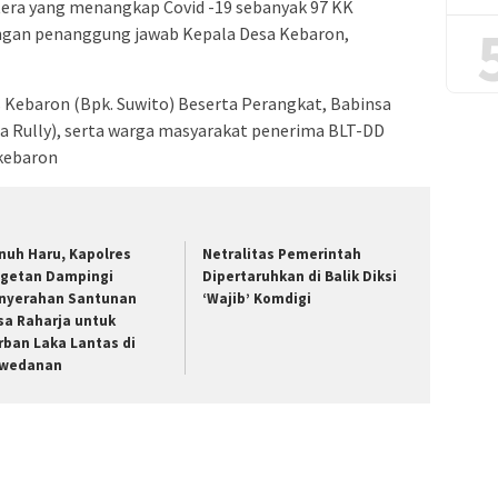
era yang menangkap Covid -19 sebanyak 97 KK
engan penanggung jawab Kepala Desa Kebaron,
 Kebaron (Bpk. Suwito) Beserta Perangkat, Babinsa
a Rully), serta warga masyarakat penerima BLT-DD
kebaron
nuh Haru, Kapolres
Netralitas Pemerintah
getan Dampingi
Dipertaruhkan di Balik Diksi
nyerahan Santunan
‘Wajib’ Komdigi
sa Raharja untuk
rban Laka Lantas di
wedanan