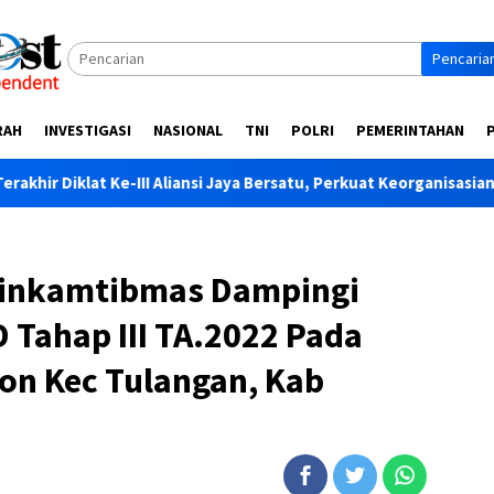
Pencaria
RAH
INVESTIGASI
NASIONAL
TNI
POLRI
PEMERINTAHAN
I Aliansi Jaya Bersatu, Perkuat Keorganisasian dan Soliditas Angg
binkamtibmas Dampingi
 Tahap III TA.2022 Pada
on Kec Tulangan, Kab