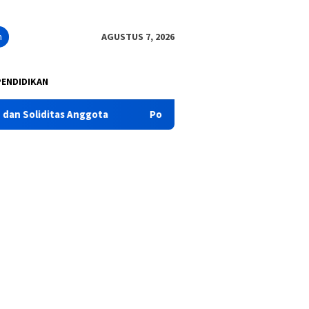
n
AGUSTUS 7, 2026
PENDIDIKAN
ota
Polres Pasuruan Tegaskan Penanganan Kasus Laka La