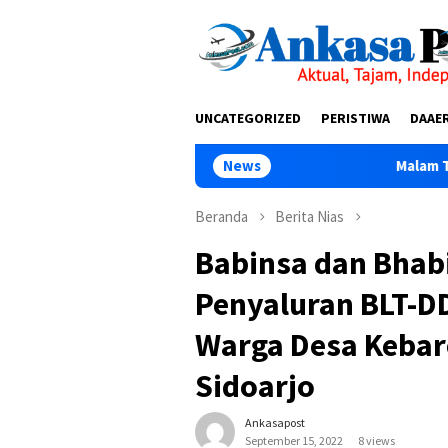
Loncat
tutup
ke
konten
UNCATEGORIZED
PERISTIWA
DAAE
News
Malam Terakhir Diklat Ke-II
Beranda
Berita Nias
Babinsa dan Bha
Penyaluran BLT-DD
Warga Desa Kebar
Sidoarjo
Ankasapost
September 15, 2022
8 views