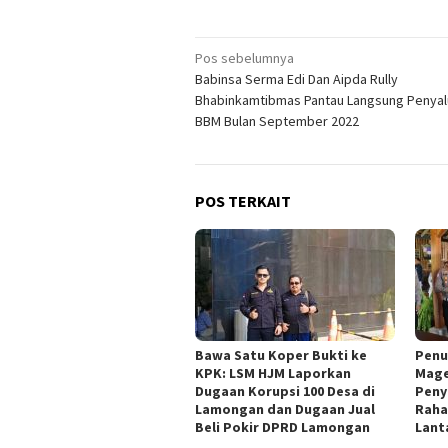
Navigasi
Pos sebelumnya
Babinsa Serma Edi Dan Aipda Rully
pos
Bhabinkamtibmas Pantau Langsung Penyal
BBM Bulan September 2022
POS TERKAIT
Bawa Satu Koper Bukti ke
Penu
KPK: LSM HJM Laporkan
Mage
Dugaan Korupsi 100 Desa di
Peny
Lamongan dan Dugaan Jual
Raha
Beli Pokir DPRD Lamongan
Lant