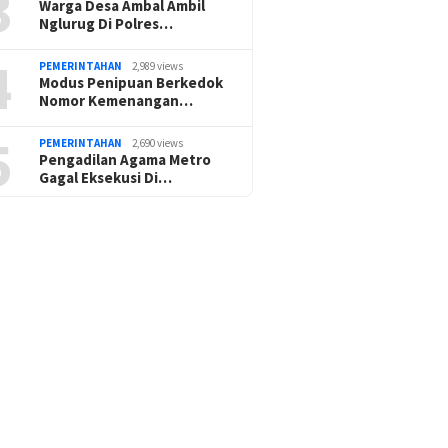
3
Warga Desa Ambal Ambil
Nglurug Di Polres…
4
PEMERINTAHAN
2,989 views
Modus Penipuan Berkedok
Nomor Kemenangan…
5
PEMERINTAHAN
2,690 views
Pengadilan Agama Metro
Gagal Eksekusi Di…