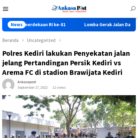
Loncat
Menu
ke
Mobile
konten
rdekaan RI ke-81
News
Lomba Gerak Jalan Dalam Peringatan 
Beranda
Uncategorized
Polres Kediri lakukan Penyekatan jalan
jelang Pertandingan Persik Kediri vs
Arema FC di stadion Brawijata Kediri
Ankasapost
September 17, 2022
11 views