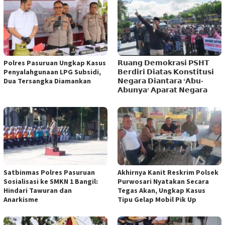
Polres Pasuruan Ungkap Kasus
𝗥𝘂𝗮𝗻𝗴 𝗗𝗲𝗺𝗼𝗸𝗿𝗮𝘀𝗶 𝗣𝗦𝗛𝗧
Penyalahgunaan LPG Subsidi,
𝗕𝗲𝗿𝗱𝗶𝗿𝗶 𝗗𝗶𝗮𝘁𝗮𝘀 𝗞𝗼𝗻𝘀𝘁𝗶𝘁𝘂𝘀𝗶
Dua Tersangka Diamankan
𝗡𝗲𝗴𝗮𝗿𝗮 𝗗𝗶𝗮𝗻𝘁𝗮𝗿𝗮 ‘𝗔𝗯𝘂-
𝗔𝗯𝘂𝗻𝘆𝗮’ 𝗔𝗽𝗮𝗿𝗮𝘁 𝗡𝗲𝗴𝗮𝗿𝗮
Satbinmas Polres Pasuruan
Akhirnya Kanit Reskrim Polsek
Sosialisasi ke SMKN 1 Bangil:
Purwosari Nyatakan Secara
Hindari Tawuran dan
Tegas Akan, Ungkap Kasus
Anarkisme
Tipu Gelap Mobil Pik Up