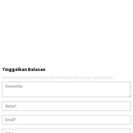
Tinggalkan Balasan
Alamat email Anda tidak akan dipublikasikan.
Ruas yang wajib ditandai
*