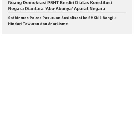
𝗥𝘂𝗮𝗻𝗴 𝗗𝗲𝗺𝗼𝗸𝗿𝗮𝘀𝗶 𝗣𝗦𝗛𝗧 𝗕𝗲𝗿𝗱𝗶𝗿𝗶 𝗗𝗶𝗮𝘁𝗮𝘀 𝗞𝗼𝗻𝘀𝘁𝗶𝘁𝘂𝘀𝗶
𝗡𝗲𝗴𝗮𝗿𝗮 𝗗𝗶𝗮𝗻𝘁𝗮𝗿𝗮 ‘𝗔𝗯𝘂-𝗔𝗯𝘂𝗻𝘆𝗮’ 𝗔𝗽𝗮𝗿𝗮𝘁 𝗡𝗲𝗴𝗮𝗿𝗮
Satbinmas Polres Pasuruan Sosialisasi ke SMKN 1 Bangil:
Hindari Tawuran dan Anarkisme