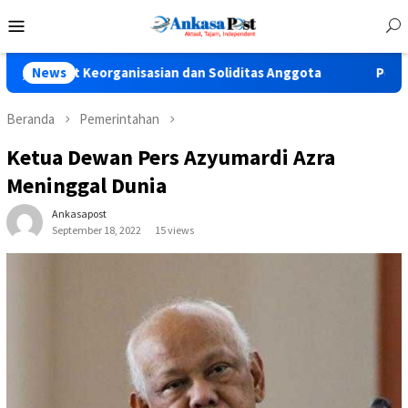
Loncat
Menu
ke
Mobile
konten
 Keorganisasian dan Soliditas Anggota
News
Polres Pasuruan T
Beranda
Pemerintahan
Ketua Dewan Pers Azyumardi Azra
Meninggal Dunia
Ankasapost
September 18, 2022
15 views