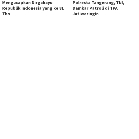
Mengucapkan Dirgahayu
Polresta Tangerang, TNI,
Republik Indonesia yang ke 81
Damkar Patroli di TPA
Thn
Jatiwaringin