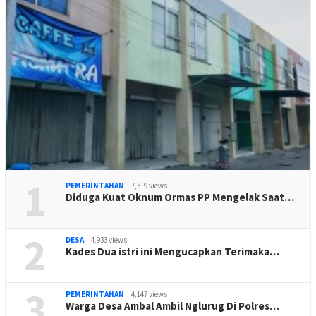
1
PEMERINTAHAN
7,319 views
Diduga Kuat Oknum Ormas PP Mengelak Saat…
2
DESA
4,933 views
Kades Dua istri ini Mengucapkan Terimaka…
3
PEMERINTAHAN
4,147 views
Warga Desa Ambal Ambil Nglurug Di Polres…