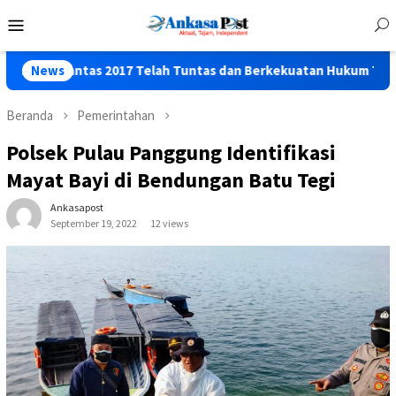
Loncat
Menu
ke
Mobile
konten
s 2017 Telah Tuntas dan Berkekuatan Hukum Tetap
News
Polr
Beranda
Pemerintahan
Polsek Pulau Panggung Identifikasi
Mayat Bayi di Bendungan Batu Tegi
Ankasapost
September 19, 2022
12 views