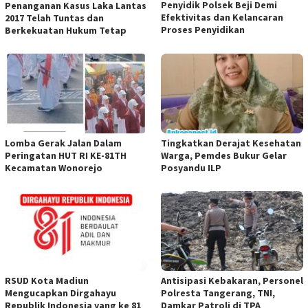
Penyidik Polsek Beji Demi
Penanganan Kasus Laka Lantas
Efektivitas dan Kelancaran
2017 Telah Tuntas dan
Proses Penyidikan
Berkekuatan Hukum Tetap
Lomba Gerak Jalan Dalam
Tingkatkan Derajat Kesehatan
Peringatan HUT RI KE-81TH
Warga, Pemdes Bukur Gelar
Kecamatan Wonorejo
Posyandu ILP
RSUD Kota Madiun
Antisipasi Kebakaran, Personel
Mengucapkan Dirgahayu
Polresta Tangerang, TNI,
Republik Indonesia yang ke 81
Damkar Patroli di TPA