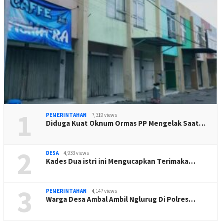
1
PEMERINTAHAN
7,319 views
Diduga Kuat Oknum Ormas PP Mengelak Saat…
2
DESA
4,933 views
Kades Dua istri ini Mengucapkan Terimaka…
3
PEMERINTAHAN
4,147 views
Warga Desa Ambal Ambil Nglurug Di Polres…