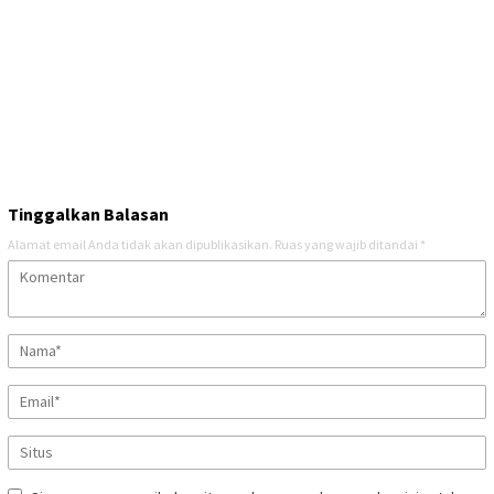
Tinggalkan Balasan
Alamat email Anda tidak akan dipublikasikan.
Ruas yang wajib ditandai
*