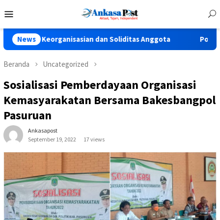
Loncat
Menu
ke
Mobile
konten
rganisasian dan Soliditas Anggota
News
Polres Pasuruan Tegas
Beranda
Uncategorized
Sosialisasi Pemberdayaan Organisasi
Kemasyarakatan Bersama Bakesbangpol
Pasuruan
Ankasapost
September 19, 2022
17 views