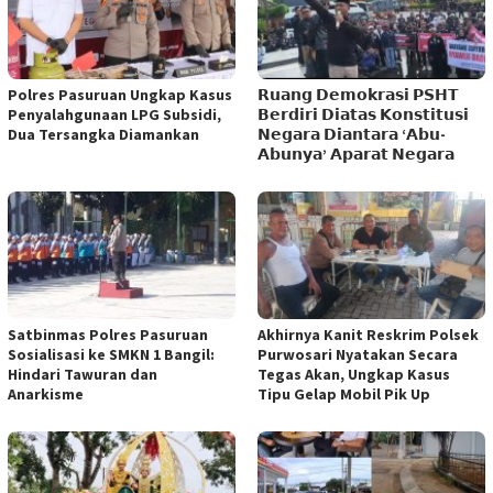
Polres Pasuruan Ungkap Kasus
𝗥𝘂𝗮𝗻𝗴 𝗗𝗲𝗺𝗼𝗸𝗿𝗮𝘀𝗶 𝗣𝗦𝗛𝗧
Penyalahgunaan LPG Subsidi,
𝗕𝗲𝗿𝗱𝗶𝗿𝗶 𝗗𝗶𝗮𝘁𝗮𝘀 𝗞𝗼𝗻𝘀𝘁𝗶𝘁𝘂𝘀𝗶
Dua Tersangka Diamankan
𝗡𝗲𝗴𝗮𝗿𝗮 𝗗𝗶𝗮𝗻𝘁𝗮𝗿𝗮 ‘𝗔𝗯𝘂-
𝗔𝗯𝘂𝗻𝘆𝗮’ 𝗔𝗽𝗮𝗿𝗮𝘁 𝗡𝗲𝗴𝗮𝗿𝗮
Satbinmas Polres Pasuruan
Akhirnya Kanit Reskrim Polsek
Sosialisasi ke SMKN 1 Bangil:
Purwosari Nyatakan Secara
Hindari Tawuran dan
Tegas Akan, Ungkap Kasus
Anarkisme
Tipu Gelap Mobil Pik Up