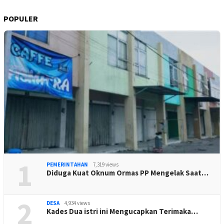
POPULER
1
PEMERINTAHAN
7,319 views
Diduga Kuat Oknum Ormas PP Mengelak Saat…
2
DESA
4,934 views
Kades Dua istri ini Mengucapkan Terimaka…