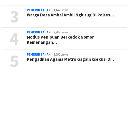
3
PEMERINTAHAN
4,147 views
Warga Desa Ambal Ambil Nglurug Di Polres…
4
PEMERINTAHAN
2,989 views
Modus Penipuan Berkedok Nomor
Kemenangan…
5
PEMERINTAHAN
2,690 views
Pengadilan Agama Metro Gagal Eksekusi Di…