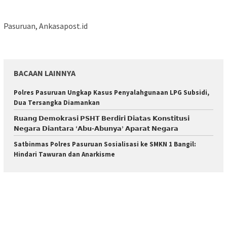
Pasuruan, Ankasapost.id
BACAAN LAINNYA
Polres Pasuruan Ungkap Kasus Penyalahgunaan LPG Subsidi,
Dua Tersangka Diamankan
𝗥𝘂𝗮𝗻𝗴 𝗗𝗲𝗺𝗼𝗸𝗿𝗮𝘀𝗶 𝗣𝗦𝗛𝗧 𝗕𝗲𝗿𝗱𝗶𝗿𝗶 𝗗𝗶𝗮𝘁𝗮𝘀 𝗞𝗼𝗻𝘀𝘁𝗶𝘁𝘂𝘀𝗶
𝗡𝗲𝗴𝗮𝗿𝗮 𝗗𝗶𝗮𝗻𝘁𝗮𝗿𝗮 ‘𝗔𝗯𝘂-𝗔𝗯𝘂𝗻𝘆𝗮’ 𝗔𝗽𝗮𝗿𝗮𝘁 𝗡𝗲𝗴𝗮𝗿𝗮
Satbinmas Polres Pasuruan Sosialisasi ke SMKN 1 Bangil:
Hindari Tawuran dan Anarkisme