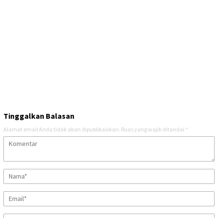
Tinggalkan Balasan
Alamat email Anda tidak akan dipublikasikan.
Ruas yang wajib ditandai
*