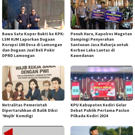
Bawa Satu Koper Bukti ke KPK:
Penuh Haru, Kapolres Magetan
LSM HJM Laporkan Dugaan
Dampingi Penyerahan
Korupsi 100 Desa di Lamongan
Santunan Jasa Raharja untuk
dan Dugaan Jual Beli Pokir
Korban Laka Lantas di
DPRD Lamongan
Kawedanan
Netralitas Pemerintah
KPU Kabupaten Kediri Gelar
Dipertaruhkan di Balik Diksi
Debat Publik Pertama Paslon
‘Wajib’ Komdigi
Pilkada Kediri 2024