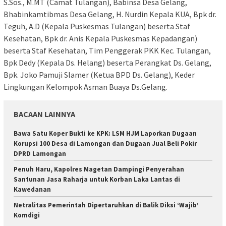
S.Sos., M.MT (Camat Tulangan), Babinsa Desa Gelang,
Bhabinkamtibmas Desa Gelang, H. Nurdin Kepala KUA, Bpk dr.
Teguh, A.D (Kepala Puskesmas Tulangan) beserta Staf
Kesehatan, Bpk dr. Anis Kepala Puskesmas Kepadangan)
beserta Staf Kesehatan, Tim Penggerak PKK Kec. Tulangan,
Bpk Dedy (Kepala Ds. Helang) beserta Perangkat Ds. Gelang,
Bpk. Joko Pamuji Slamer (Ketua BPD Ds. Gelang), Keder
Lingkungan Kelompok Asman Buaya Ds.Gelang.
BACAAN LAINNYA
Bawa Satu Koper Bukti ke KPK: LSM HJM Laporkan Dugaan
Korupsi 100 Desa di Lamongan dan Dugaan Jual Beli Pokir
DPRD Lamongan
Penuh Haru, Kapolres Magetan Dampingi Penyerahan
Santunan Jasa Raharja untuk Korban Laka Lantas di
Kawedanan
Netralitas Pemerintah Dipertaruhkan di Balik Diksi ‘Wajib’
Komdigi