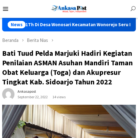
Loncat
Menu
ke
Mobile
konten
Di Desa Wonosari Kecamatan Wonorejo Seru Bos…..
News
Malam
Beranda
Berita Nias
Bati Tuud Pelda Marjuki Hadiri Kegiatan
Penilaian ASMAN Asuhan Mandiri Taman
Obat Keluarga (Toga) dan Akupresur
Tingkat Kab. Sidoarjo Tahun 2022
Ankasapost
September 22, 2022
14 views