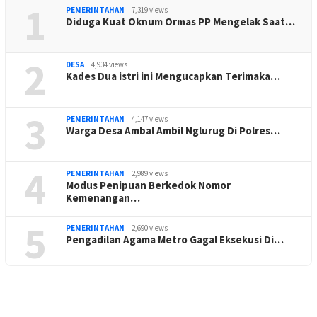
1
PEMERINTAHAN
7,319 views
Diduga Kuat Oknum Ormas PP Mengelak Saat…
2
DESA
4,934 views
Kades Dua istri ini Mengucapkan Terimaka…
3
PEMERINTAHAN
4,147 views
Warga Desa Ambal Ambil Nglurug Di Polres…
4
PEMERINTAHAN
2,989 views
Modus Penipuan Berkedok Nomor
Kemenangan…
5
PEMERINTAHAN
2,690 views
Pengadilan Agama Metro Gagal Eksekusi Di…