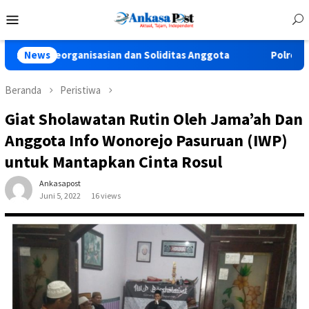
Loncat
Menu
ke
Mobile
konten
anisasian dan Soliditas Anggota
News
Polres Pasuruan Tegaska
Beranda
Peristiwa
Giat Sholawatan Rutin Oleh Jama’ah Dan
Anggota Info Wonorejo Pasuruan (IWP)
untuk Mantapkan Cinta Rosul
Ankasapost
Juni 5, 2022
16 views