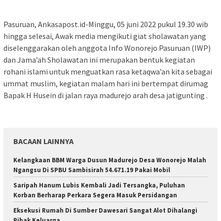
Pasuruan, Ankasapost.id-Minggu, 05 juni 2022 pukul 19.30 wib
hingga selesai, Awak media mengikuti giat sholawatan yang
diselenggarakan oleh anggota Info Wonorejo Pasuruan (IWP)
dan Jama’ah Sholawatan ini merupakan bentuk kegiatan
rohani islami untuk menguatkan rasa ketaqwa’an kita sebagai
ummat muslim, kegiatan malam hari ini bertempat dirumag
Bapak H Husein di jalan raya madurejo arah desa jatigunting .
BACAAN LAINNYA
Kelangkaan BBM Warga Dusun Madurejo Desa Wonorejo Malah
Ngangsu Di SPBU Sambisirah 54.671.19 Pakai Mobil
Saripah Hanum Lubis Kembali Jadi Tersangka, Puluhan
Korban Berharap Perkara Segera Masuk Persidangan
Eksekusi Rumah Di Sumber Dawesari Sangat Alot Dihalangi
Pihak Keluarga