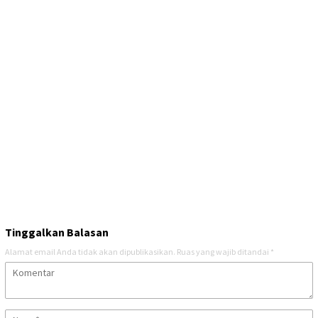
Tinggalkan Balasan
Alamat email Anda tidak akan dipublikasikan.
Ruas yang wajib ditandai
*