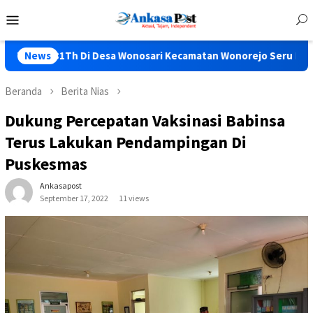
Loncat
Menu
ke
Mobile
konten
 Di Desa Wonosari Kecamatan Wonorejo Seru Bos…..
News
Mala
Beranda
Berita Nias
Dukung Percepatan Vaksinasi Babinsa
Terus Lakukan Pendampingan Di
Puskesmas
Ankasapost
September 17, 2022
11 views