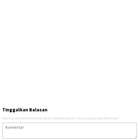
Tinggalkan Balasan
Alamat email Anda tidak akan dipublikasikan.
Ruas yang wajib ditandai
*