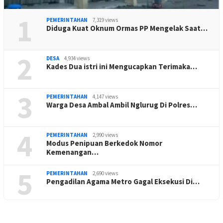
1
PEMERINTAHAN
7,319 views
Diduga Kuat Oknum Ormas PP Mengelak Saat…
2
DESA
4,934 views
Kades Dua istri ini Mengucapkan Terimaka…
3
PEMERINTAHAN
4,147 views
Warga Desa Ambal Ambil Nglurug Di Polres…
4
PEMERINTAHAN
2,990 views
Modus Penipuan Berkedok Nomor
Kemenangan…
5
PEMERINTAHAN
2,690 views
Pengadilan Agama Metro Gagal Eksekusi Di…