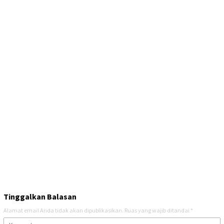
Tinggalkan Balasan
Alamat email Anda tidak akan dipublikasikan.
Ruas yang wajib ditandai
*