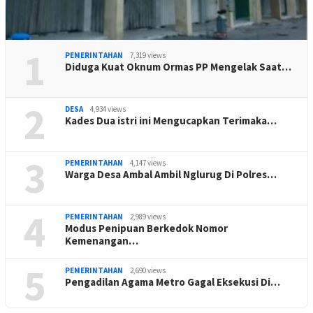
1
PEMERINTAHAN
7,319 views
Diduga Kuat Oknum Ormas PP Mengelak Saat…
2
DESA
4,934 views
Kades Dua istri ini Mengucapkan Terimaka…
3
PEMERINTAHAN
4,147 views
Warga Desa Ambal Ambil Nglurug Di Polres…
4
PEMERINTAHAN
2,989 views
Modus Penipuan Berkedok Nomor
Kemenangan…
5
PEMERINTAHAN
2,690 views
Pengadilan Agama Metro Gagal Eksekusi Di…