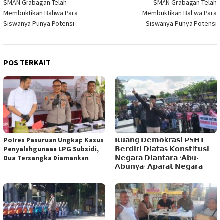
SMAN Grabagan Telah
SMAN Grabagan Telah
pos
Membuktikan Bahwa Para
Membuktikan Bahwa Para
Siswanya Punya Potensi
Siswanya Punya Potensi
POS TERKAIT
Polres Pasuruan Ungkap Kasus
𝗥𝘂𝗮𝗻𝗴 𝗗𝗲𝗺𝗼𝗸𝗿𝗮𝘀𝗶 𝗣𝗦𝗛𝗧
Penyalahgunaan LPG Subsidi,
𝗕𝗲𝗿𝗱𝗶𝗿𝗶 𝗗𝗶𝗮𝘁𝗮𝘀 𝗞𝗼𝗻𝘀𝘁𝗶𝘁𝘂𝘀𝗶
Dua Tersangka Diamankan
𝗡𝗲𝗴𝗮𝗿𝗮 𝗗𝗶𝗮𝗻𝘁𝗮𝗿𝗮 ‘𝗔𝗯𝘂-
𝗔𝗯𝘂𝗻𝘆𝗮’ 𝗔𝗽𝗮𝗿𝗮𝘁 𝗡𝗲𝗴𝗮𝗿𝗮