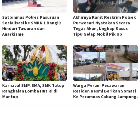
Satbinmas Polres Pasuruan
Akhirnya Kanit Reskrim Polsek
Sosialisasi ke SMKN 1 Bangil:
Purwosari Nyatakan Secara
Hindari Tawuran dan
Tegas Akan, Ungkap Kasus
Anarkisme
Tipu Gelap Mobil Pik Up
Karnaval SMP, SMA, SMK Tutup
Warga Perum Pesawaran
Rangkaian Lomba Hut Ri di
Residen Resmi Berikan Somasi
Mantup
Ke Perumnas Cabang Lampung.