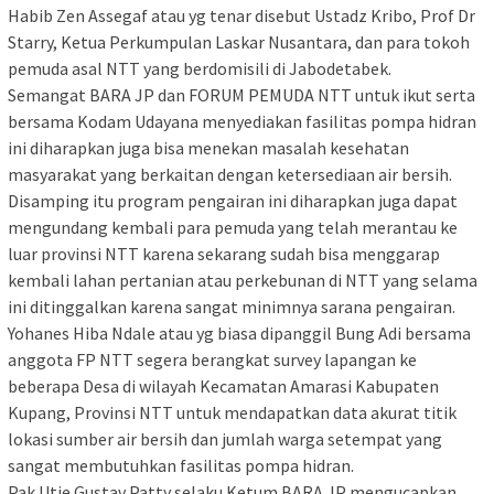
Habib Zen Assegaf atau yg tenar disebut Ustadz Kribo, Prof Dr
Starry, Ketua Perkumpulan Laskar Nusantara, dan para tokoh
pemuda asal NTT yang berdomisili di Jabodetabek.
Semangat BARA JP dan FORUM PEMUDA NTT untuk ikut serta
bersama Kodam Udayana menyediakan fasilitas pompa hidran
ini diharapkan juga bisa menekan masalah kesehatan
masyarakat yang berkaitan dengan ketersediaan air bersih.
Disamping itu program pengairan ini diharapkan juga dapat
mengundang kembali para pemuda yang telah merantau ke
luar provinsi NTT karena sekarang sudah bisa menggarap
kembali lahan pertanian atau perkebunan di NTT yang selama
ini ditinggalkan karena sangat minimnya sarana pengairan.
Yohanes Hiba Ndale atau yg biasa dipanggil Bung Adi bersama
anggota FP NTT segera berangkat survey lapangan ke
beberapa Desa di wilayah Kecamatan Amarasi Kabupaten
Kupang, Provinsi NTT untuk mendapatkan data akurat titik
lokasi sumber air bersih dan jumlah warga setempat yang
sangat membutuhkan fasilitas pompa hidran.
Pak Utje Gustav Patty selaku Ketum BARA JP mengucapkan