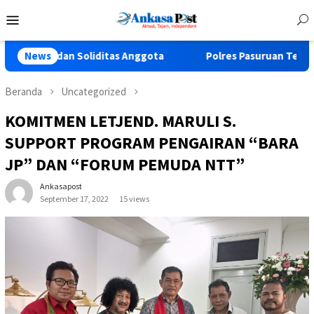
Loncat
Menu
ke
Mobile
konten
n Soliditas Anggota
News
Polres Pasuruan Tegaskan Penangana
Beranda
Uncategorized
KOMITMEN LETJEND. MARULI S.
SUPPORT PROGRAM PENGAIRAN “BARA
JP” DAN “FORUM PEMUDA NTT”
Ankasapost
September 17, 2022
15 views